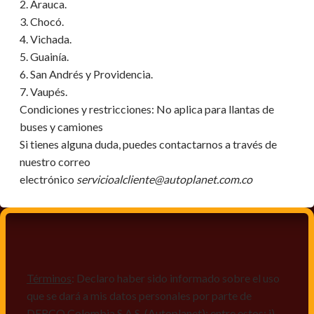
2. Arauca.
3. Chocó.
4. Vichada.
5. Guainía.
6. San Andrés y Providencia.
7. Vaupés.
Condiciones y restricciones:
No aplica para llantas de
buses y camiones
Si tienes alguna duda, puedes contactarnos a través de
nuestro correo
electrónico
servicioalcliente@autoplanet.com.co
Términos
: Declaro haber sido informado sobre el uso
que se dará a mis datos personales por parte de
DERCO Colombia S.A.S. (Autoplanet); entre estos: i)