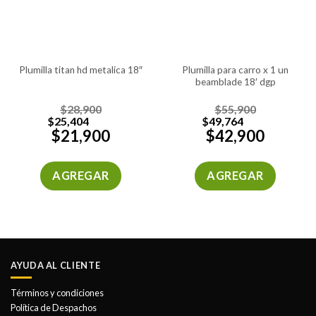
plumilla titan hd metalica 18″
plumilla para carro x 1 un
beamblade 18′ dgp
$
28,900
$
55,900
$
25,404
$
49,764
$
21,900
$
42,900
AGREGAR
AGREGAR
AYUDA AL CLIENTE
Términos y condiciones
Política de Despachos