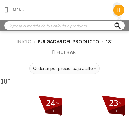
Skip
×
MENU
to
×
×
content
Búsqueda
de
productos
INICIO
/
PULGADAS DEL PRODUCTO
/
18"
FILTRAR
18"
24
23
%
%
OFF
OFF