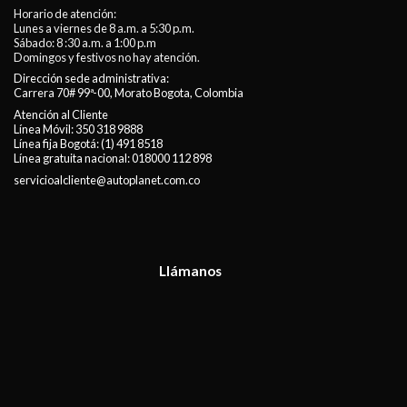
Horario de atención:
Lunes a viernes de 8 a.m. a 5:30 p.m.
Sábado: 8 :30 a.m. a 1:00 p.m
Domingos y festivos no hay atención.
Dirección sede administrativa:
Carrera 70# 99ª-00, Morato Bogota, Colombia
Atención al Cliente
Línea Móvil:
350 318 9888
Línea fija Bogotá:
(1) 491 8518
Línea gratuita nacional:
018000 112 898
servicioalcliente@autoplanet.com.co
Llámanos