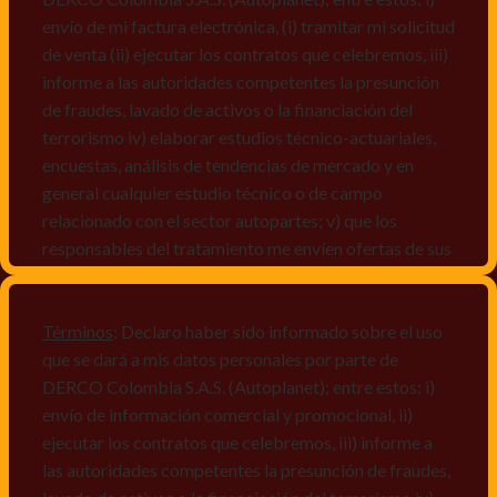
envío de mi factura electrónica, (i) tramitar mi solicitud
de venta (ii) ejecutar los contratos que celebremos, iii)
informe a las autoridades competentes la presunción
de fraudes, lavado de activos o la financiación del
terrorismo iv) elaborar estudios técnico-actuariales,
encuestas, análisis de tendencias de mercado y en
general cualquier estudio técnico o de campo
relacionado con el sector autopartes; v) que los
responsables del tratamiento me envíen ofertas de sus
productos y/o servicios, o comunicaciones
comerciales de cualquier clase relacionadas con los
mismos, vi) crear bases de datos de acuerdo a las
Términos
: Declaro haber sido informado sobre el uso
características y perfiles de los titulares de Datos
que se dará a mis datos personales por parte de
Personales, v) encuestas de satisfacción, vi) reportes
DERCO Colombia S.A.S. (Autoplanet); entre estos: i)
recall.
envío de información comercial y promocional, ii)
ejecutar los contratos que celebremos, iii) informe a
Declaro que puedo acceder a la política de protección
las autoridades competentes la presunción de fraudes,
de datos personales de Derco en la