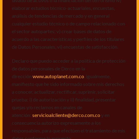
lavado de activos o la financiación del terrorismo iv)
dirección
www.autoplanet.com.co
, igualmente,
elaborar estudios técnico-actuariales, encuestas,
manifiesto que he sido informado sobre mis derechos
análisis de tendencias de mercado y en general
a conocer, actualizar, rectificar, suprimir, solicitar
cualquier estudio técnico o de campo relacionado con
prueba: i) de autorización y ii) finalidad, presentar
el sector autopartes; v) crear bases de datos de
quejas y/o reclamos en canales de
acuerdo a las características y perfiles de los titulares
atención:
servicioalcliente@derco.com.co
y en
de Datos Personales, vi) encuestas de satisfacción.
consecuencia autorizo expresamente a los
responsables, para que efectúen el tratamiento de mis
Declaro que puedo acceder a la política de protección
datos conforme lo expuesto.
de datos personales de Derco en la
dirección
www.autoplanet.com.co
, igualmente,
manifiesto que he sido informado sobre mis derechos
a conocer, actualizar, rectificar, suprimir, solicitar
prueba: i) de autorización y ii) finalidad, presentar
quejas y/o reclamos en canales de
atención:
servicioalcliente@derco.com.co
y en
consecuencia autorizo expresamente a los
responsables, para que efectúen el tratamiento de mis
datos conforme lo expuesto.