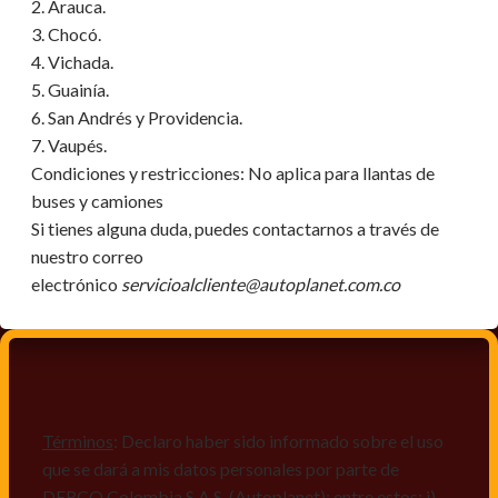
2. Arauca.
3. Chocó.
4. Vichada.
5. Guainía.
6. San Andrés y Providencia.
7. Vaupés.
Condiciones y restricciones:
No aplica para llantas de
buses y camiones
Si tienes alguna duda, puedes contactarnos a través de
nuestro correo
electrónico
servicioalcliente@autoplanet.com.co
Términos
: Declaro haber sido informado sobre el uso
que se dará a mis datos personales por parte de
DERCO Colombia S.A.S. (Autoplanet); entre estos: i)