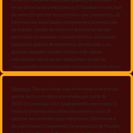
envío de mi factura electrónica, (i) tramitar mi solicitud
de venta (ii) ejecutar los contratos que celebremos, iii)
informe a las autoridades competentes la presunción
de fraudes, lavado de activos o la financiación del
terrorismo iv) elaborar estudios técnico-actuariales,
encuestas, análisis de tendencias de mercado y en
general cualquier estudio técnico o de campo
relacionado con el sector autopartes; v) que los
responsables del tratamiento me envíen ofertas de sus
productos y/o servicios, o comunicaciones
comerciales de cualquier clase relacionadas con los
mismos, vi) crear bases de datos de acuerdo a las
Términos
: Declaro haber sido informado sobre el uso
características y perfiles de los titulares de Datos
que se dará a mis datos personales por parte de
Personales, v) encuestas de satisfacción, vi) reportes
DERCO Colombia S.A.S. (Autoplanet); entre estos: i)
recall.
envío de información comercial y promocional, ii)
ejecutar los contratos que celebremos, iii) informe a
Declaro que puedo acceder a la política de protección
las autoridades competentes la presunción de fraudes,
de datos personales de Derco en la