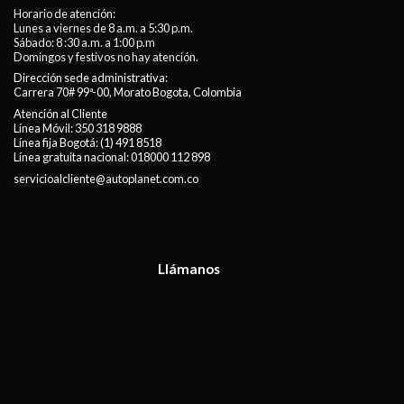
Horario de atención:
Lunes a viernes de 8 a.m. a 5:30 p.m.
Sábado: 8 :30 a.m. a 1:00 p.m
Domingos y festivos no hay atención.
Dirección sede administrativa:
Carrera 70# 99ª-00, Morato Bogota, Colombia
Atención al Cliente
Línea Móvil:
350 318 9888
Línea fija Bogotá:
(1) 491 8518
Línea gratuita nacional:
018000 112 898
servicioalcliente@autoplanet.com.co
Llámanos