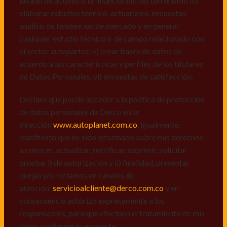
lavado de activos o la financiación del terrorismo iv)
dirección
www.autoplanet.com.co
, igualmente,
elaborar estudios técnico-actuariales, encuestas,
manifiesto que he sido informado sobre mis derechos
análisis de tendencias de mercado y en general
a conocer, actualizar, rectificar, suprimir, solicitar
cualquier estudio técnico o de campo relacionado con
prueba: i) de autorización y ii) finalidad, presentar
el sector autopartes; v) crear bases de datos de
quejas y/o reclamos en canales de
acuerdo a las características y perfiles de los titulares
atención:
servicioalcliente@derco.com.co
y en
de Datos Personales, vi) encuestas de satisfacción.
consecuencia autorizo expresamente a los
responsables, para que efectúen el tratamiento de mis
Declaro que puedo acceder a la política de protección
datos conforme lo expuesto.
de datos personales de Derco en la
dirección
www.autoplanet.com.co
, igualmente,
manifiesto que he sido informado sobre mis derechos
a conocer, actualizar, rectificar, suprimir, solicitar
prueba: i) de autorización y ii) finalidad, presentar
quejas y/o reclamos en canales de
atención:
servicioalcliente@derco.com.co
y en
consecuencia autorizo expresamente a los
responsables, para que efectúen el tratamiento de mis
datos conforme lo expuesto.