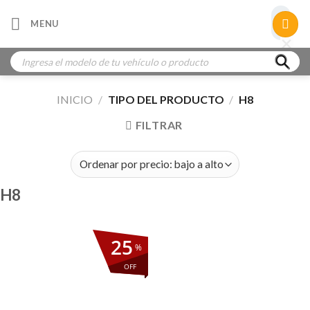
Skip
×
MENU
to
×
×
content
Búsqueda
de
productos
INICIO
/
TIPO DEL PRODUCTO
/
H8
FILTRAR
H8
25
%
OFF