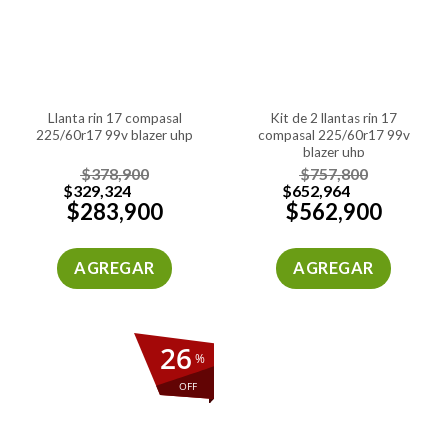
llanta rin 17 compasal
kit de 2 llantas rin 17
225/60r17 99v blazer uhp
compasal 225/60r17 99v
blazer uhp
$
378,900
$
757,800
$
329,324
$
652,964
$
283,900
$
562,900
AGREGAR
AGREGAR
26
%
OFF