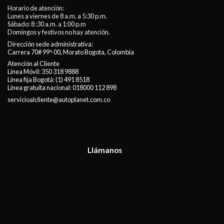
Horario de atención:
Lunes a viernes de 8 a.m. a 5:30 p.m.
Sábado: 8 :30 a.m. a 1:00 p.m
Domingos y festivos no hay atención.
Dirección sede administrativa:
Carrera 70# 99ª-00, Morato Bogota, Colombia
Atención al Cliente
Línea Móvil:
350 318 9888
Línea fija Bogotá:
(1) 491 8518
Línea gratuita nacional:
018000 112 898
servicioalcliente@autoplanet.com.co
Llámanos