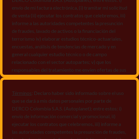
envío de mi factura electrónica, (i) tramitar mi solicitud
de venta (ii) ejecutar los contratos que celebremos, iii)
informe a las autoridades competentes la presunción
de fraudes, lavado de activos o la financiación del
terrorismo iv) elaborar estudios técnico-actuariales,
encuestas, análisis de tendencias de mercado y en
general cualquier estudio técnico o de campo
relacionado con el sector autopartes; v) que los
responsables del tratamiento me envíen ofertas de sus
productos y/o servicios, o comunicaciones
comerciales de cualquier clase relacionadas con los
mismos, vi) crear bases de datos de acuerdo a las
Términos
: Declaro haber sido informado sobre el uso
características y perfiles de los titulares de Datos
que se dará a mis datos personales por parte de
Personales, v) encuestas de satisfacción, vi) reportes
DERCO Colombia S.A.S. (Autoplanet); entre estos: i)
recall.
envío de información comercial y promocional, ii)
ejecutar los contratos que celebremos, iii) informe a
Declaro que puedo acceder a la política de protección
las autoridades competentes la presunción de fraudes,
de datos personales de Derco en la