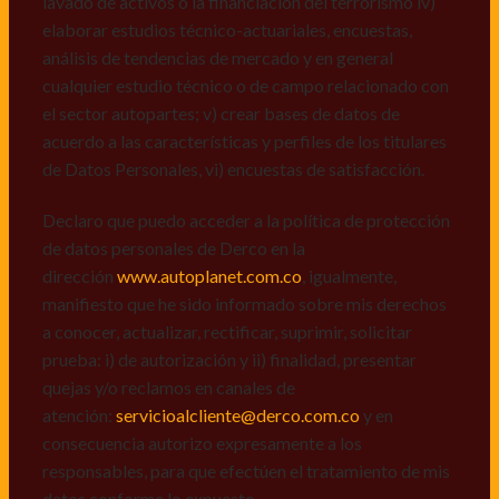
lavado de activos o la financiación del terrorismo iv)
dirección
www.autoplanet.com.co
, igualmente,
elaborar estudios técnico-actuariales, encuestas,
manifiesto que he sido informado sobre mis derechos
análisis de tendencias de mercado y en general
a conocer, actualizar, rectificar, suprimir, solicitar
cualquier estudio técnico o de campo relacionado con
prueba: i) de autorización y ii) finalidad, presentar
el sector autopartes; v) crear bases de datos de
quejas y/o reclamos en canales de
acuerdo a las características y perfiles de los titulares
atención:
servicioalcliente@derco.com.co
y en
de Datos Personales, vi) encuestas de satisfacción.
consecuencia autorizo expresamente a los
responsables, para que efectúen el tratamiento de mis
Declaro que puedo acceder a la política de protección
datos conforme lo expuesto.
de datos personales de Derco en la
dirección
www.autoplanet.com.co
, igualmente,
manifiesto que he sido informado sobre mis derechos
a conocer, actualizar, rectificar, suprimir, solicitar
prueba: i) de autorización y ii) finalidad, presentar
quejas y/o reclamos en canales de
atención:
servicioalcliente@derco.com.co
y en
consecuencia autorizo expresamente a los
responsables, para que efectúen el tratamiento de mis
datos conforme lo expuesto.