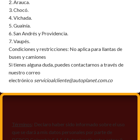
2. Arauca.
3. Chocó.
4. Vichada.
5. Guainía.
6. San Andrés y Providencia.
7. Vaupés.
Condiciones y restricciones:
No aplica para llantas de
buses y camiones
Si tienes alguna duda, puedes contactarnos a través de
nuestro correo
electrónico
servicioalcliente@autoplanet.com.co
Términos
: Declaro haber sido informado sobre el uso
que se dará a mis datos personales por parte de
DERCO Colombia S.A.S. (Autoplanet); entre estos: i)