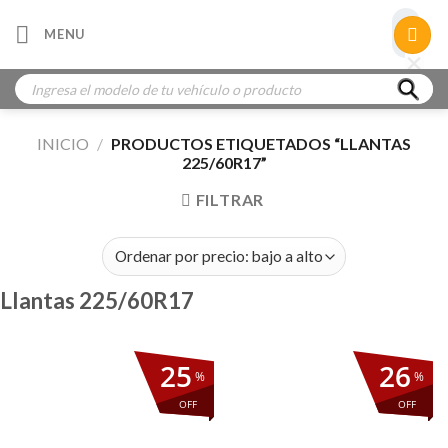
Skip
×
MENU
to
×
×
content
Búsqueda
de
productos
INICIO
/
PRODUCTOS ETIQUETADOS “LLANTAS
225/60R17”
FILTRAR
Llantas 225/60R17
25
26
%
%
OFF
OFF