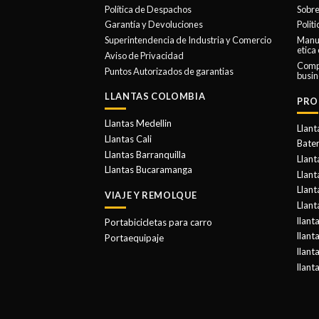
Política de Despachos
Sobre
Garantía y Devoluciones
Polit
Superintendencia de Industria y Comercio
Manua
etica
Aviso de Privacidad
Comp
Puntos Autorizados de garantias
busin
LLANTAS COLOMBIA
PRO
Llantas Medellin
Llant
Llantas Cali
Bater
Llantas Barranquilla
Llant
Llantas Bucaramanga
Llan
Llant
VIAJE Y REMOLQUE
Llant
llant
Portabicicletas para carro
llant
Portaequipaje
llant
llant