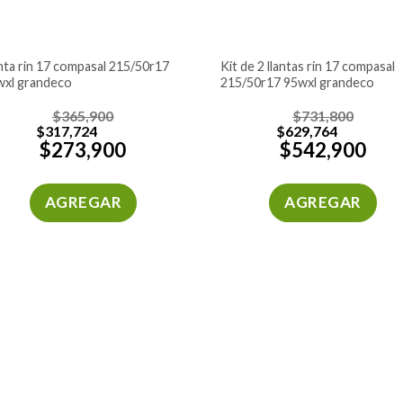
kit de 2 llantas rin 17 compasal
wxl grandeco
215/50r17 95wxl grandeco
$
365,900
$
731,800
$
317,724
$
629,764
$
273,900
$
542,900
AGREGAR
AGREGAR