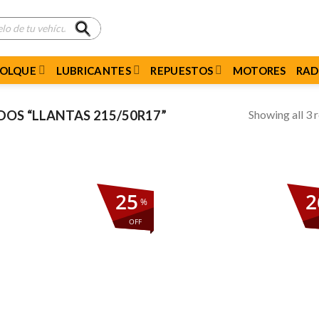
MOLQUE
LUBRICANTES
REPUESTOS
MOTORES
RAD
Showing all 3 r
OS “LLANTAS 215/50R17”
25
2
%
OFF