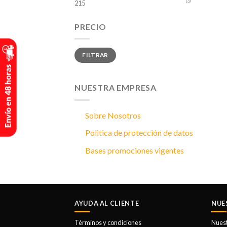
(3)
215
PRECIO
Precio
Precio
FILTRAR
mínimo
máximo
NUESTRA EMPRESA
Sobre Nosotros
Politica de protección de datos
Bases promociones vigentes
AYUDA AL CLIENTE
NUE
Términos y condiciones
Nues