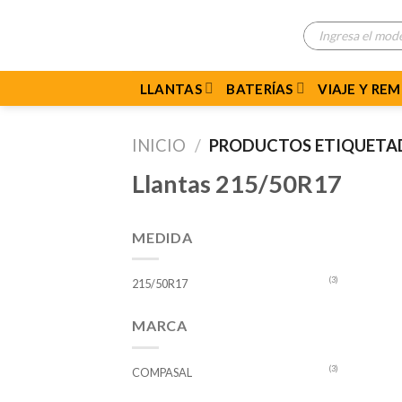
Skip
Búsqueda
to
de
productos
content
LLANTAS
BATERÍAS
VIAJE Y RE
INICIO
/
PRODUCTOS ETIQUETAD
Llantas 215/50R17
MEDIDA
(3)
215/50R17
MARCA
(3)
COMPASAL