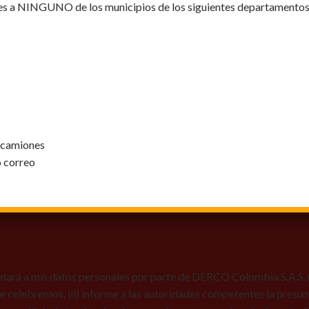
ores a NINGUNO de los municipios de los siguientes departamentos
y camiones
o correo
dará a mis datos personales por parte de DERCO Colombia S.A.S. (Au
 que celebremos, iii) informe a las autoridades competentes la presun