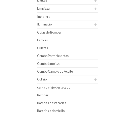
Llantas
Limpieza
Insta_gra
Iluminación
Guias de Bomper
Farolas
Culatas
Combo Portabicicletas
Combo Limpieza
Combo Cambio de Aceite
Colisión
carga y viaje destacado
Bomper
Baterias destacadas
Baterias a domicilio