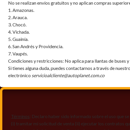
No se realizan envíos gratuitos y no aplican compras superi
1. Amazonas.
2. Arauca.
3. Chocó.
4. Vichada.
5. Guainía.
6. San Andrés y Providencia.
7. Vaupés.
Condiciones y restricciones:
No aplica para llantas de buses 
Si tienes alguna duda, puedes contactarnos a través de nuestr
electrónico
servicioalcliente@autoplanet.com.co
Términos
: Declaro haber sido informado sobre el uso que se 
(i) tramitar mi solicitud de venta (ii) ejecutar los contratos