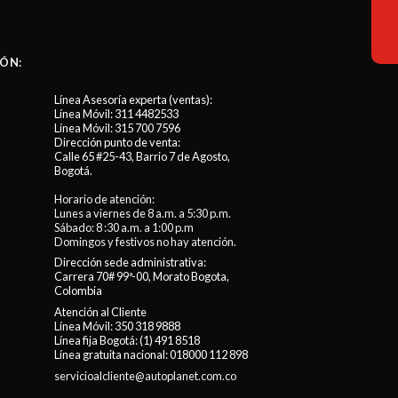
ÓN:
Línea Asesoría experta (ventas):
Línea Móvil:
311 4482533
Línea Móvil:
315 700 7596
Dirección punto de venta:
Calle 65 #25-43, Barrio 7 de Agosto,
Bogotá.
Horario de atención:
Lunes a viernes de 8 a.m. a 5:30 p.m.
Sábado: 8 :30 a.m. a 1:00 p.m
Domingos y festivos no hay atención.
Dirección sede administrativa:
Carrera 70# 99ª-00, Morato Bogota,
Colombia
Atención al Cliente
Línea Móvil:
350 318 9888
Línea fija Bogotá:
(1) 491 8518
Línea gratuita nacional:
018000 112 898
servicioalcliente@autoplanet.com.co