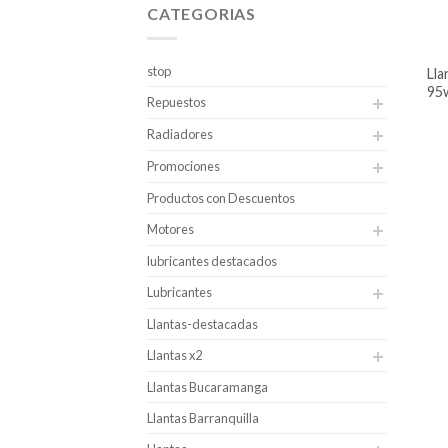
CATEGORIAS
stop
llanta rin 17 compasal 215/50r17
95
Repuestos
Radiadores
Promociones
Productos con Descuentos
Motores
lubricantes destacados
Lubricantes
Llantas-destacadas
Llantas x2
Llantas Bucaramanga
Llantas Barranquilla