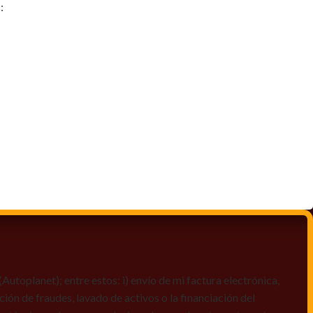
:
toplanet); entre estos: i) envío de mi factura electrónica,
ción de fraudes, lavado de activos o la financiación del