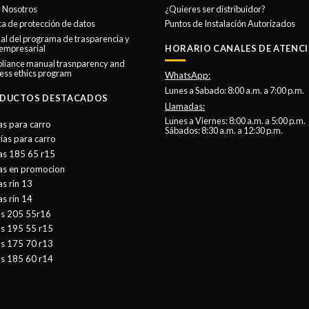
 Nosotros
¿Quieres ser distribuidor?
ica de protección de datos
Puntos de Instalación Autorizados
l del programa de trasparencia y
 empresarial
HORARIO CANALES DE ATENCI
liance manual trasnparency and
ess ethics program
WhatsApp:
Lunes a Sabado: 8:00 a.m. a 7:00 p.m.
DUCTOS DESTACADOS
Llamadas:
Lunes a Viernes: 8:00 a.m. a 5:00 p.m.
as para carro
Sábados: 8:30 a.m. a 12:30 p.m.
ías para carro
as 185 65 r15
tas en promocion
as rin 13
as rin 14
as 205 55r16
as 195 55 r15
as 175 70 r13
as 185 60 r14