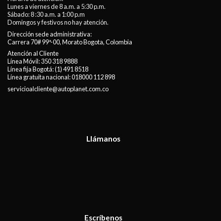
Lunes a viernes de 8 a.m. a 5:30 p.m.
Sábado: 8 :30 a.m. a 1:00 p.m
Domingos y festivos no hay atención.
Dirección sede administrativa:
Carrera 70# 99ª-00, Morato Bogota, Colombia
Atención al Cliente
Línea Móvil:
350 318 9888
Línea fija Bogotá:
(1) 491 8518
Línea gratuita nacional:
018000 112 898
servicioalcliente@autoplanet.com.co
Llámanos
Escríbenos