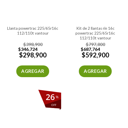
llanta powertrac 225/65r16c
kit de 2 llantas rin 16c
112/110t vantour
powertrac 225/65r16c
112/110t vantour
$
398,900
$
797,800
$
346,724
$
687,764
$
298,900
$
592,900
AGREGAR
AGREGAR
26
%
OFF