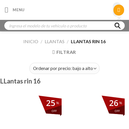
Skip
×
MENU
to
×
×
content
Búsqueda
de
productos
INICIO
/
LLANTAS
/
LLANTAS RIN 16
FILTRAR
LLantas rin 16
25
26
%
%
OFF
OFF