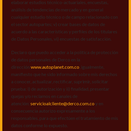
dirección
www.autoplanet.com.co
, igualmente,
elaborar estudios técnico-actuariales, encuestas,
manifiesto que he sido informado sobre mis derechos
análisis de tendencias de mercado y en general
a conocer, actualizar, rectificar, suprimir, solicitar
cualquier estudio técnico o de campo relacionado con
prueba: i) de autorización y ii) finalidad, presentar
el sector autopartes; v) crear bases de datos de
quejas y/o reclamos en canales de
acuerdo a las características y perfiles de los titulares
atención:
servicioalcliente@derco.com.co
y en
de Datos Personales, vi) encuestas de satisfacción.
consecuencia autorizo expresamente a los
responsables, para que efectúen el tratamiento de mis
Declaro que puedo acceder a la política de protección
datos conforme lo expuesto.
de datos personales de Derco en la
dirección
www.autoplanet.com.co
, igualmente,
manifiesto que he sido informado sobre mis derechos
a conocer, actualizar, rectificar, suprimir, solicitar
prueba: i) de autorización y ii) finalidad, presentar
quejas y/o reclamos en canales de
atención:
servicioalcliente@derco.com.co
y en
consecuencia autorizo expresamente a los
responsables, para que efectúen el tratamiento de mis
datos conforme lo expuesto.