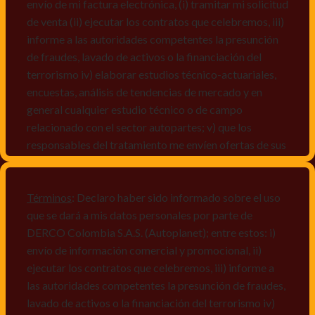
envío de mi factura electrónica, (i) tramitar mi solicitud
de venta (ii) ejecutar los contratos que celebremos, iii)
informe a las autoridades competentes la presunción
de fraudes, lavado de activos o la financiación del
terrorismo iv) elaborar estudios técnico-actuariales,
encuestas, análisis de tendencias de mercado y en
general cualquier estudio técnico o de campo
relacionado con el sector autopartes; v) que los
responsables del tratamiento me envíen ofertas de sus
productos y/o servicios, o comunicaciones
comerciales de cualquier clase relacionadas con los
mismos, vi) crear bases de datos de acuerdo a las
Términos
: Declaro haber sido informado sobre el uso
características y perfiles de los titulares de Datos
que se dará a mis datos personales por parte de
Personales, v) encuestas de satisfacción, vi) reportes
DERCO Colombia S.A.S. (Autoplanet); entre estos: i)
recall.
envío de información comercial y promocional, ii)
ejecutar los contratos que celebremos, iii) informe a
Declaro que puedo acceder a la política de protección
las autoridades competentes la presunción de fraudes,
de datos personales de Derco en la
lavado de activos o la financiación del terrorismo iv)