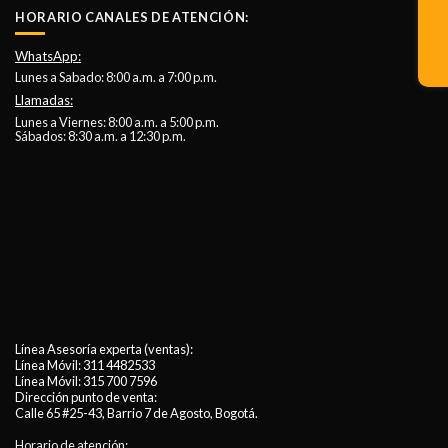
HORARIO CANALES DE ATENCIÓN:
WhatsApp:
Lunes a Sabado: 8:00 a.m. a 7:00 p.m.
Llamadas:
Lunes a Viernes: 8:00 a.m. a 5:00 p.m.
Sábados: 8:30 a.m. a 12:30 p.m.
Línea Asesoría experta (ventas):
Línea Móvil:
311 4482533
Línea Móvil:
315 700 7596
Dirección punto de venta:
Calle 65 #25-43, Barrio 7 de Agosto, Bogotá.
Horario de atención: