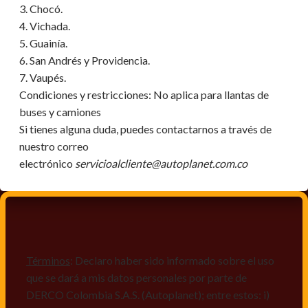
3. Chocó.
4. Vichada.
5. Guainía.
6. San Andrés y Providencia.
7. Vaupés.
Condiciones y restricciones:
No aplica para llantas de
buses y camiones
Si tienes alguna duda, puedes contactarnos a través de
nuestro correo
electrónico
servicioalcliente@autoplanet.com.co
Términos
: Declaro haber sido informado sobre el uso
que se dará a mis datos personales por parte de
DERCO Colombia S.A.S. (Autoplanet); entre estos: i)