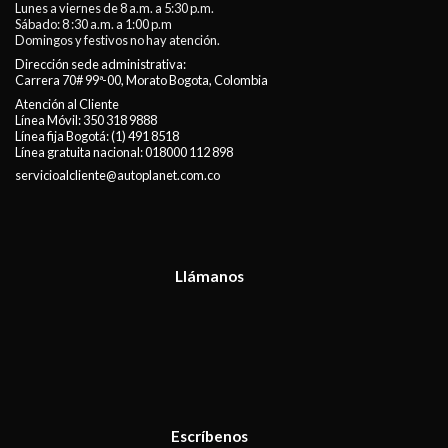
Lunes a viernes de 8 a.m. a 5:30 p.m.
Sábado: 8 :30 a.m. a 1:00 p.m
Domingos y festivos no hay atención.
Dirección sede administrativa:
Carrera 70# 99ª-00, Morato Bogota, Colombia
Atención al Cliente
Línea Móvil:
350 318 9888
Línea fija Bogotá:
(1) 491 8518
Línea gratuita nacional:
018000 112 898
servicioalcliente@autoplanet.com.co
Llámanos
Escríbenos