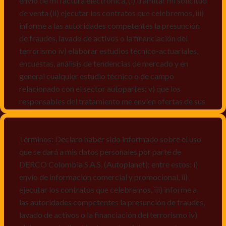
envío de mi factura electrónica, (i) tramitar mi solicitud
de venta (ii) ejecutar los contratos que celebremos, iii)
informe a las autoridades competentes la presunción
de fraudes, lavado de activos o la financiación del
terrorismo iv) elaborar estudios técnico-actuariales,
encuestas, análisis de tendencias de mercado y en
general cualquier estudio técnico o de campo
relacionado con el sector autopartes; v) que los
responsables del tratamiento me envíen ofertas de sus
productos y/o servicios, o comunicaciones
comerciales de cualquier clase relacionadas con los
mismos, vi) crear bases de datos de acuerdo a las
Términos
: Declaro haber sido informado sobre el uso
características y perfiles de los titulares de Datos
que se dará a mis datos personales por parte de
Personales, v) encuestas de satisfacción, vi) reportes
DERCO Colombia S.A.S. (Autoplanet); entre estos: i)
recall.
envío de información comercial y promocional, ii)
ejecutar los contratos que celebremos, iii) informe a
Declaro que puedo acceder a la política de protección
las autoridades competentes la presunción de fraudes,
de datos personales de Derco en la
lavado de activos o la financiación del terrorismo iv)
dirección
www.autoplanet.com.co
, igualmente,