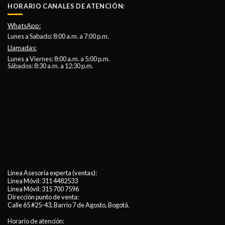
HORARIO CANALES DE ATENCIÓN:
WhatsApp:
Lunes a Sabado: 8:00 a.m. a 7:00 p.m.
Llamadas:
Lunes a Viernes: 8:00 a.m. a 5:00 p.m.
Sábados: 8:30 a.m. a 12:30 p.m.
Línea Asesoría experta (ventas):
Línea Móvil:
311 4482533
Línea Móvil:
315 700 7596
Dirección punto de venta:
Calle 65 #25-43, Barrio 7 de Agosto, Bogotá.
Horario de atención: