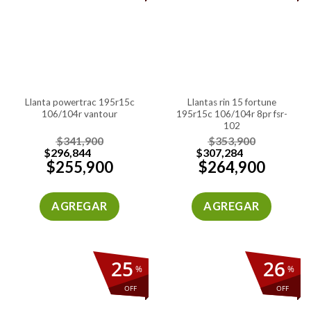
llanta powertrac 195r15c
llantas rin 15 fortune
106/104r vantour
195r15c 106/104r 8pr fsr-
102
$
341,900
$
353,900
$
296,844
$
307,284
$
255,900
$
264,900
AGREGAR
AGREGAR
25
26
%
%
OFF
OFF