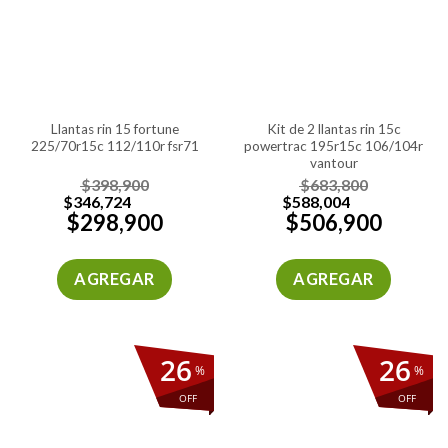
llantas rin 15 fortune
kit de 2 llantas rin 15c
225/70r15c 112/110r fsr71
powertrac 195r15c 106/104r
vantour
$
398,900
$
683,800
$
346,724
$
588,004
$
298,900
$
506,900
AGREGAR
AGREGAR
26
26
%
%
OFF
OFF