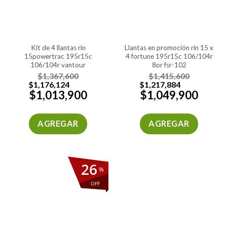
kit de 4 llantas rin
llantas en promoción rin 15 x
15powertrac 195r15c
4 fortune 195r15c 106/104r
106/104r vantour
8pr fsr-102
$
1,367,600
$
1,415,600
$
1,176,124
$
1,217,884
$
1,013,900
$
1,049,900
AGREGAR
AGREGAR
26
%
OFF