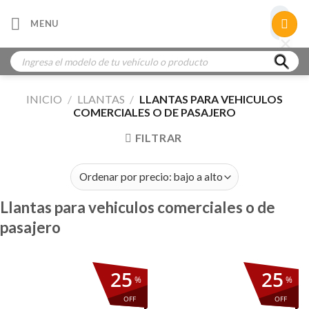
Skip
×
MENU
to
×
×
content
Búsqueda
de
productos
INICIO
/
LLANTAS
/
LLANTAS PARA VEHICULOS
COMERCIALES O DE PASAJERO
FILTRAR
Llantas para vehiculos comerciales o de
pasajero
25
25
%
%
OFF
OFF