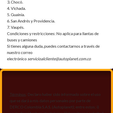
3. Chocó.
4. Vichada.
5. Guainía.
6. San Andrés y Providencia.
7. Vaupés.
Condiciones y restricciones:
No aplica para llantas de
buses y camiones
Si tienes alguna duda, puedes contactarnos a través de
nuestro correo
electrónico
servicioalcliente@autoplanet.com.co
Términos
: Declaro haber sido informado sobre el uso
que se dará a mis datos personales por parte de
DERCO Colombia S.A.S. (Autoplanet); entre estos: i)