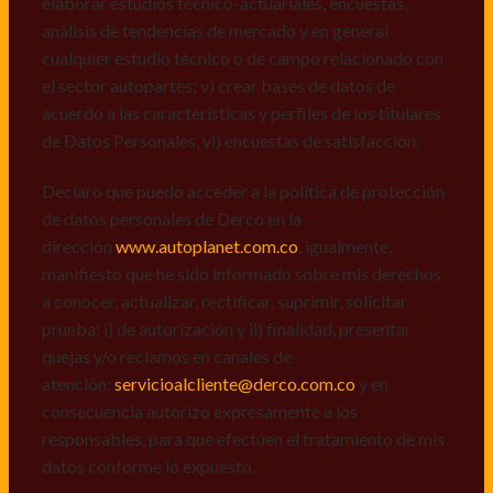
elaborar estudios técnico-actuariales, encuestas,
manifiesto que he sido informado sobre mis derechos
análisis de tendencias de mercado y en general
a conocer, actualizar, rectificar, suprimir, solicitar
cualquier estudio técnico o de campo relacionado con
prueba: i) de autorización y ii) finalidad, presentar
el sector autopartes; v) crear bases de datos de
quejas y/o reclamos en canales de
acuerdo a las características y perfiles de los titulares
atención:
servicioalcliente@derco.com.co
y en
de Datos Personales, vi) encuestas de satisfacción.
consecuencia autorizo expresamente a los
responsables, para que efectúen el tratamiento de mis
Declaro que puedo acceder a la política de protección
datos conforme lo expuesto.
de datos personales de Derco en la
dirección
www.autoplanet.com.co
, igualmente,
manifiesto que he sido informado sobre mis derechos
a conocer, actualizar, rectificar, suprimir, solicitar
prueba: i) de autorización y ii) finalidad, presentar
quejas y/o reclamos en canales de
atención:
servicioalcliente@derco.com.co
y en
consecuencia autorizo expresamente a los
responsables, para que efectúen el tratamiento de mis
datos conforme lo expuesto.