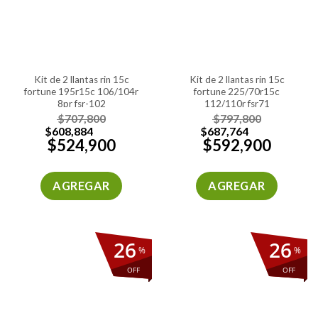
kit de 2 llantas rin 15c
kit de 2 llantas rin 15c
fortune 195r15c 106/104r
fortune 225/70r15c
8pr fsr-102
112/110r fsr71
$
707,800
$
797,800
$
608,884
$
687,764
$
524,900
$
592,900
AGREGAR
AGREGAR
26
26
%
%
OFF
OFF