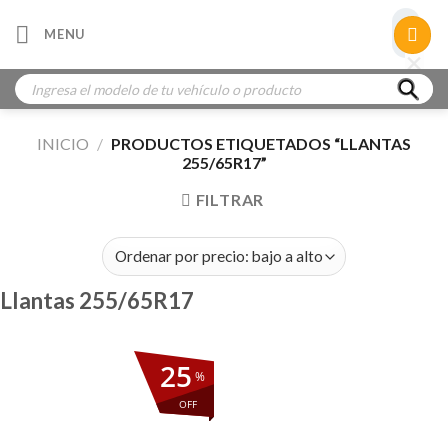
Skip
×
MENU
to
×
×
content
Búsqueda
de
productos
INICIO
/
PRODUCTOS ETIQUETADOS “LLANTAS
255/65R17”
FILTRAR
Llantas 255/65R17
25
%
OFF