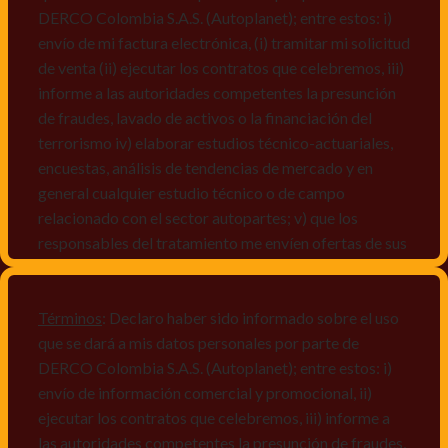
DERCO Colombia S.A.S. (Autoplanet); entre estos: i)
envío de mi factura electrónica, (i) tramitar mi solicitud
de venta (ii) ejecutar los contratos que celebremos, iii)
informe a las autoridades competentes la presunción
de fraudes, lavado de activos o la financiación del
terrorismo iv) elaborar estudios técnico-actuariales,
encuestas, análisis de tendencias de mercado y en
general cualquier estudio técnico o de campo
relacionado con el sector autopartes; v) que los
responsables del tratamiento me envíen ofertas de sus
productos y/o servicios, o comunicaciones
comerciales de cualquier clase relacionadas con los
mismos, vi) crear bases de datos de acuerdo a las
Términos
: Declaro haber sido informado sobre el uso
características y perfiles de los titulares de Datos
que se dará a mis datos personales por parte de
Personales, v) encuestas de satisfacción, vi) reportes
DERCO Colombia S.A.S. (Autoplanet); entre estos: i)
recall.
envío de información comercial y promocional, ii)
ejecutar los contratos que celebremos, iii) informe a
Declaro que puedo acceder a la política de protección
las autoridades competentes la presunción de fraudes,