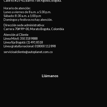
Calle 65 #25-43, Barrio 7 de Agosto, Bogotá.
Horario de atención:
Lunes a viernes de 8 a.m. a 5:30 p.m.
Sábado: 8 :30 a.m. a 1:00 p.m
Domingos y festivos no hay atención.
Dirección sede administrativa:
Carrera 70# 99ª-00, Morato Bogota, Colombia
Atención al Cliente
Línea Móvil:
350 318 9888
Línea fija Bogotá:
(1) 491 8518
Línea gratuita nacional:
018000 112 898
servicioalcliente@autoplanet.com.co
Llámanos