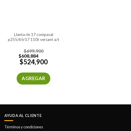
llanta rin 17 compasal
p255/65r17 110t versant a/t
$
699,900
$
608,884
$
524,900
AGREGAR
AYUDA AL CLIENTE
Términos y condiciones