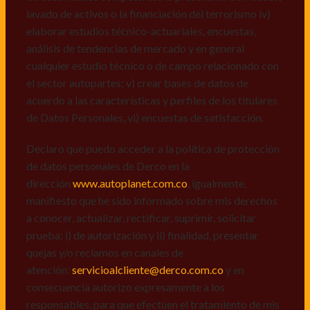
de datos personales de Derco en la
lavado de activos o la financiación del terrorismo iv)
dirección
www.autoplanet.com.co
, igualmente,
elaborar estudios técnico-actuariales, encuestas,
manifiesto que he sido informado sobre mis derechos
análisis de tendencias de mercado y en general
a conocer, actualizar, rectificar, suprimir, solicitar
cualquier estudio técnico o de campo relacionado con
prueba: i) de autorización y ii) finalidad, presentar
el sector autopartes; v) crear bases de datos de
quejas y/o reclamos en canales de
acuerdo a las características y perfiles de los titulares
atención:
servicioalcliente@derco.com.co
y en
de Datos Personales, vi) encuestas de satisfacción.
consecuencia autorizo expresamente a los
responsables, para que efectúen el tratamiento de mis
Declaro que puedo acceder a la política de protección
datos conforme lo expuesto.
de datos personales de Derco en la
dirección
www.autoplanet.com.co
, igualmente,
manifiesto que he sido informado sobre mis derechos
a conocer, actualizar, rectificar, suprimir, solicitar
prueba: i) de autorización y ii) finalidad, presentar
quejas y/o reclamos en canales de
atención:
servicioalcliente@derco.com.co
y en
consecuencia autorizo expresamente a los
responsables, para que efectúen el tratamiento de mis