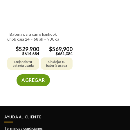
batería para carro hankook
uhpb caja 24 – 68 ah – 930 ca
$
529,900
$
569,900
$
614,684
$
661,084
-
Dejando tu
Sin dejar tu
batería usada
batería usada
AGREGAR
Este
producto
tiene
múltiples
variantes.
AYUDA AL CLIENTE
Las
opciones
Términos y condiciones