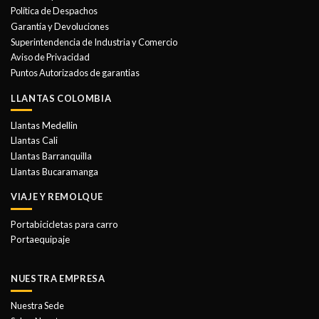
se
Política de Despachos
pueden
Garantía y Devoluciones
elegir
Superintendencia de Industria y Comercio
en
Aviso de Privacidad
la
Puntos Autorizados de garantias
página
de
LLANTAS COLOMBIA
producto
Llantas Medellin
Llantas Cali
Llantas Barranquilla
Llantas Bucaramanga
VIAJE Y REMOLQUE
Portabicicletas para carro
Portaequipaje
NUESTRA EMPRESA
Nuestra Sede