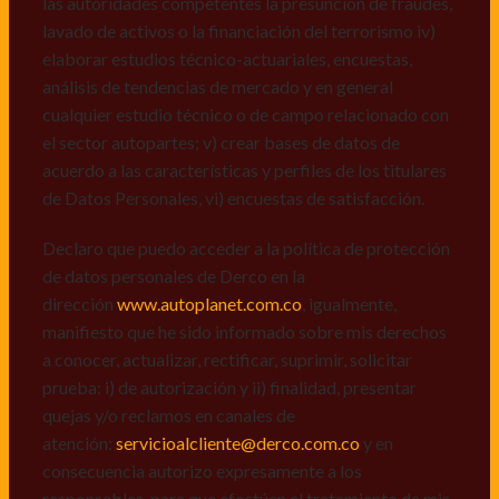
las autoridades competentes la presunción de fraudes,
de datos personales de Derco en la
lavado de activos o la financiación del terrorismo iv)
dirección
www.autoplanet.com.co
, igualmente,
elaborar estudios técnico-actuariales, encuestas,
manifiesto que he sido informado sobre mis derechos
análisis de tendencias de mercado y en general
a conocer, actualizar, rectificar, suprimir, solicitar
cualquier estudio técnico o de campo relacionado con
prueba: i) de autorización y ii) finalidad, presentar
el sector autopartes; v) crear bases de datos de
quejas y/o reclamos en canales de
acuerdo a las características y perfiles de los titulares
atención:
servicioalcliente@derco.com.co
y en
de Datos Personales, vi) encuestas de satisfacción.
consecuencia autorizo expresamente a los
responsables, para que efectúen el tratamiento de mis
Declaro que puedo acceder a la política de protección
datos conforme lo expuesto.
de datos personales de Derco en la
dirección
www.autoplanet.com.co
, igualmente,
manifiesto que he sido informado sobre mis derechos
a conocer, actualizar, rectificar, suprimir, solicitar
prueba: i) de autorización y ii) finalidad, presentar
quejas y/o reclamos en canales de
atención:
servicioalcliente@derco.com.co
y en
consecuencia autorizo expresamente a los
responsables, para que efectúen el tratamiento de mis