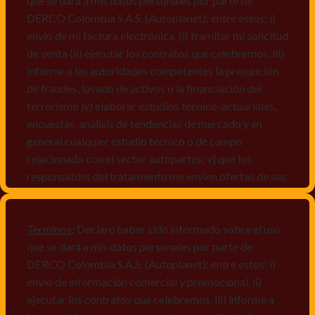
que se dará a mis datos personales por parte de
DERCO Colombia S.A.S. (Autoplanet); entre estos: i)
envío de mi factura electrónica, (i) tramitar mi solicitud
de venta (ii) ejecutar los contratos que celebremos, iii)
informe a las autoridades competentes la presunción
de fraudes, lavado de activos o la financiación del
terrorismo iv) elaborar estudios técnico-actuariales,
encuestas, análisis de tendencias de mercado y en
general cualquier estudio técnico o de campo
relacionado con el sector autopartes; v) que los
responsables del tratamiento me envíen ofertas de sus
productos y/o servicios, o comunicaciones
comerciales de cualquier clase relacionadas con los
mismos, vi) crear bases de datos de acuerdo a las
Términos
: Declaro haber sido informado sobre el uso
características y perfiles de los titulares de Datos
que se dará a mis datos personales por parte de
Personales, v) encuestas de satisfacción, vi) reportes
DERCO Colombia S.A.S. (Autoplanet); entre estos: i)
recall.
envío de información comercial y promocional, ii)
ejecutar los contratos que celebremos, iii) informe a
Declaro que puedo acceder a la política de protección