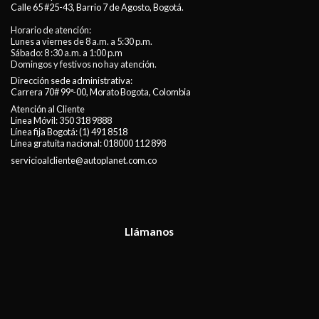
Calle 65 #25-43, Barrio 7 de Agosto, Bogotá.
Horario de atención:
Lunes a viernes de 8 a.m. a 5:30 p.m.
Sábado: 8 :30 a.m. a 1:00 p.m
Domingos y festivos no hay atención.
Dirección sede administrativa:
Carrera 70# 99ª-00, Morato Bogota, Colombia
Atención al Cliente
Línea Móvil:
350 318 9888
Línea fija Bogotá:
(1) 491 8518
Línea gratuita nacional:
018000 112 898
servicioalcliente@autoplanet.com.co
Llámanos