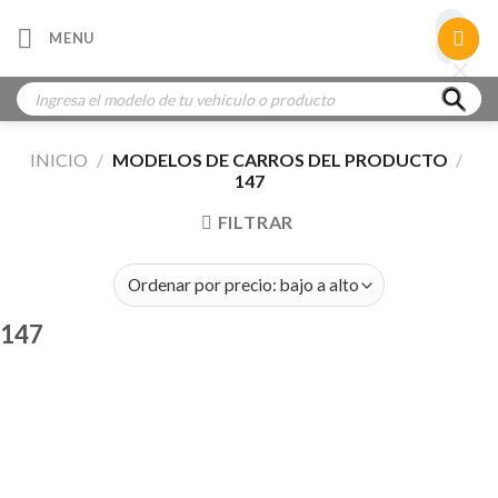
Skip
×
MENU
to
×
×
content
Búsqueda
de
productos
INICIO
/
MODELOS DE CARROS DEL PRODUCTO
/
147
FILTRAR
147