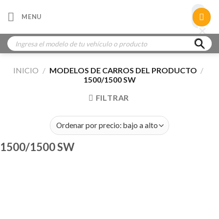
Skip
×
MENU
to
×
×
content
Búsqueda
de
productos
INICIO
/
MODELOS DE CARROS DEL PRODUCTO
/
1500/1500 SW
FILTRAR
1500/1500 SW