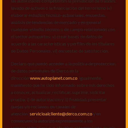
las autoridades competentes la presunción de fraudes,
de datos personales de Derco en la
lavado de activos o la financiación del terrorismo iv)
dirección
www.autoplanet.com.co
, igualmente,
elaborar estudios técnico-actuariales, encuestas,
manifiesto que he sido informado sobre mis derechos
análisis de tendencias de mercado y en general
a conocer, actualizar, rectificar, suprimir, solicitar
cualquier estudio técnico o de campo relacionado con
prueba: i) de autorización y ii) finalidad, presentar
el sector autopartes; v) crear bases de datos de
quejas y/o reclamos en canales de
acuerdo a las características y perfiles de los titulares
atención:
servicioalcliente@derco.com.co
y en
de Datos Personales, vi) encuestas de satisfacción.
consecuencia autorizo expresamente a los
responsables, para que efectúen el tratamiento de mis
Declaro que puedo acceder a la política de protección
datos conforme lo expuesto.
de datos personales de Derco en la
dirección
www.autoplanet.com.co
, igualmente,
manifiesto que he sido informado sobre mis derechos
a conocer, actualizar, rectificar, suprimir, solicitar
prueba: i) de autorización y ii) finalidad, presentar
quejas y/o reclamos en canales de
atención:
servicioalcliente@derco.com.co
y en
consecuencia autorizo expresamente a los
responsables, para que efectúen el tratamiento de mis