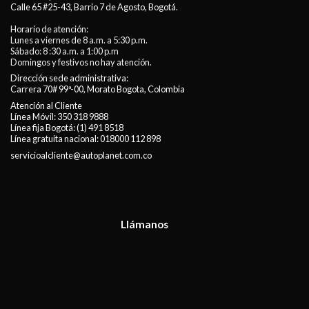
Calle 65 #25-43, Barrio 7 de Agosto, Bogotá.
Horario de atención:
Lunes a viernes de 8 a.m. a 5:30 p.m.
Sábado: 8 :30 a.m. a 1:00 p.m
Domingos y festivos no hay atención.
Dirección sede administrativa:
Carrera 70# 99ª-00, Morato Bogota, Colombia
Atención al Cliente
Línea Móvil:
350 318 9888
Línea fija Bogotá:
(1) 491 8518
Línea gratuita nacional:
018000 112 898
servicioalcliente@autoplanet.com.co
Llámanos