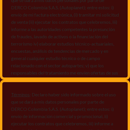
que se dará a mis datos personales por parte de
DERCO Colombia S.A.S. (Autoplanet); entre estos: i)
envío de mi factura electrónica, (i) tramitar mi solicitud
de venta (ii) ejecutar los contratos que celebremos, iii)
informe a las autoridades competentes la presunción
de fraudes, lavado de activos o la financiación del
terrorismo iv) elaborar estudios técnico-actuariales,
encuestas, análisis de tendencias de mercado y en
general cualquier estudio técnico o de campo
relacionado con el sector autopartes; v) que los
responsables del tratamiento me envíen ofertas de sus
productos y/o servicios, o comunicaciones
comerciales de cualquier clase relacionadas con los
mismos, vi) crear bases de datos de acuerdo a las
Términos
: Declaro haber sido informado sobre el uso
características y perfiles de los titulares de Datos
que se dará a mis datos personales por parte de
Personales, v) encuestas de satisfacción, vi) reportes
DERCO Colombia S.A.S. (Autoplanet); entre estos: i)
recall.
envío de información comercial y promocional, ii)
ejecutar los contratos que celebremos, iii) informe a
Declaro que puedo acceder a la política de protección