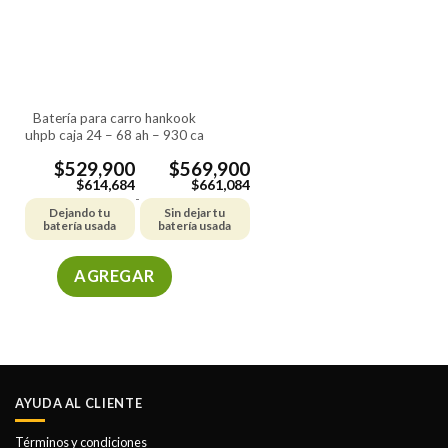
batería para carro hankook
uhpb caja 24 – 68 ah – 930 ca
$
529,900
$
569,900
$
614,684
$
661,084
-
Dejando tu
Sin dejar tu
batería usada
batería usada
AGREGAR
Este
producto
tiene
múltiples
variantes.
AYUDA AL CLIENTE
Las
opciones
Términos y condiciones