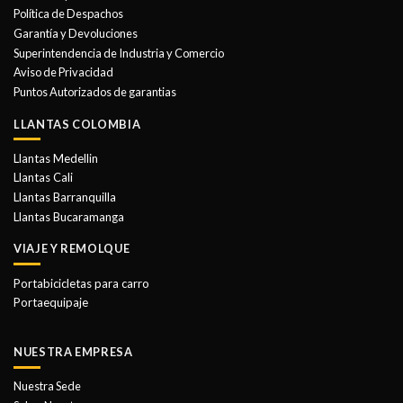
se
Política de Despachos
pueden
Garantía y Devoluciones
elegir
Superintendencia de Industria y Comercio
en
Aviso de Privacidad
la
Puntos Autorizados de garantias
página
de
LLANTAS COLOMBIA
producto
Llantas Medellin
Llantas Cali
Llantas Barranquilla
Llantas Bucaramanga
VIAJE Y REMOLQUE
Portabicicletas para carro
Portaequipaje
NUESTRA EMPRESA
Nuestra Sede