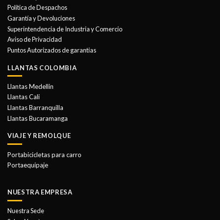
se
Política de Despachos
pueden
Garantía y Devoluciones
elegir
Superintendencia de Industria y Comercio
en
Aviso de Privacidad
la
Puntos Autorizados de garantias
página
de
LLANTAS COLOMBIA
producto
Llantas Medellin
Llantas Cali
Llantas Barranquilla
Llantas Bucaramanga
VIAJE Y REMOLQUE
Portabicicletas para carro
Portaequipaje
NUESTRA EMPRESA
Nuestra Sede