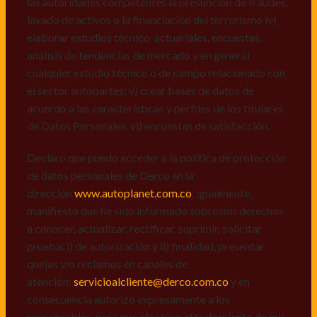
las autoridades competentes la presunción de fraudes,
de datos personales de Derco en la
lavado de activos o la financiación del terrorismo iv)
dirección
www.autoplanet.com.co
, igualmente,
elaborar estudios técnico-actuariales, encuestas,
manifiesto que he sido informado sobre mis derechos
análisis de tendencias de mercado y en general
a conocer, actualizar, rectificar, suprimir, solicitar
cualquier estudio técnico o de campo relacionado con
prueba: i) de autorización y ii) finalidad, presentar
el sector autopartes; v) crear bases de datos de
quejas y/o reclamos en canales de
acuerdo a las características y perfiles de los titulares
atención:
servicioalcliente@derco.com.co
y en
de Datos Personales, vi) encuestas de satisfacción.
consecuencia autorizo expresamente a los
responsables, para que efectúen el tratamiento de mis
Declaro que puedo acceder a la política de protección
datos conforme lo expuesto.
de datos personales de Derco en la
dirección
www.autoplanet.com.co
, igualmente,
manifiesto que he sido informado sobre mis derechos
a conocer, actualizar, rectificar, suprimir, solicitar
prueba: i) de autorización y ii) finalidad, presentar
quejas y/o reclamos en canales de
atención:
servicioalcliente@derco.com.co
y en
consecuencia autorizo expresamente a los
responsables, para que efectúen el tratamiento de mis