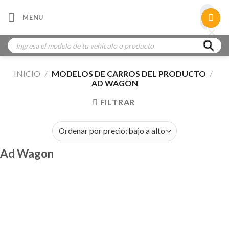
Skip
×
MENU
to
×
×
content
Búsqueda
de
productos
INICIO
/
MODELOS DE CARROS DEL PRODUCTO
/
AD WAGON
FILTRAR
Ad Wagon