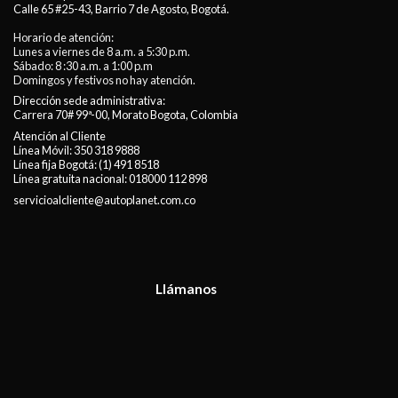
Calle 65 #25-43, Barrio 7 de Agosto, Bogotá.
Horario de atención:
Lunes a viernes de 8 a.m. a 5:30 p.m.
Sábado: 8 :30 a.m. a 1:00 p.m
Domingos y festivos no hay atención.
Dirección sede administrativa:
Carrera 70# 99ª-00, Morato Bogota, Colombia
Atención al Cliente
Línea Móvil:
350 318 9888
Línea fija Bogotá:
(1) 491 8518
Línea gratuita nacional:
018000 112 898
servicioalcliente@autoplanet.com.co
Llámanos