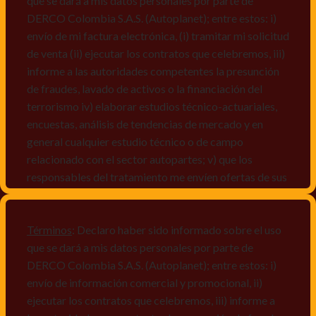
que se dará a mis datos personales por parte de
DERCO Colombia S.A.S. (Autoplanet); entre estos: i)
envío de mi factura electrónica, (i) tramitar mi solicitud
de venta (ii) ejecutar los contratos que celebremos, iii)
informe a las autoridades competentes la presunción
de fraudes, lavado de activos o la financiación del
terrorismo iv) elaborar estudios técnico-actuariales,
encuestas, análisis de tendencias de mercado y en
general cualquier estudio técnico o de campo
relacionado con el sector autopartes; v) que los
responsables del tratamiento me envíen ofertas de sus
productos y/o servicios, o comunicaciones
comerciales de cualquier clase relacionadas con los
mismos, vi) crear bases de datos de acuerdo a las
Términos
: Declaro haber sido informado sobre el uso
características y perfiles de los titulares de Datos
que se dará a mis datos personales por parte de
Personales, v) encuestas de satisfacción, vi) reportes
DERCO Colombia S.A.S. (Autoplanet); entre estos: i)
recall.
envío de información comercial y promocional, ii)
ejecutar los contratos que celebremos, iii) informe a
Declaro que puedo acceder a la política de protección