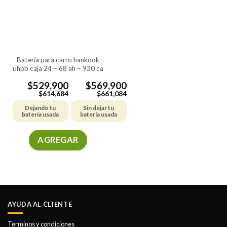
batería para carro hankook
uhpb caja 24 – 68 ah – 930 ca
$
529,900
$
569,900
$
614,684
$
661,084
-
Dejando tu
Sin dejar tu
batería usada
batería usada
AGREGAR
Este
producto
tiene
múltiples
variantes.
AYUDA AL CLIENTE
Las
opciones
Términos y condiciones