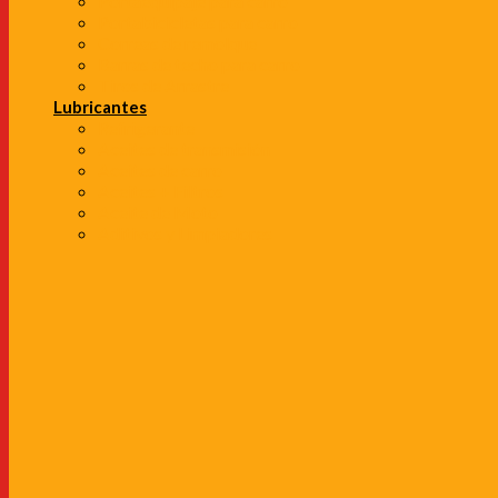
Portaequipaje para carro
Portabicicletas para carro
Correas de remolque
Barras de techo para carro
Tiros de Arrastre
Lubricantes
Refrigerante
Aceites de transmisión
Aceites de carro
Aceites + Filtros
Aceite de Moto
Aditivos y Limpiadores