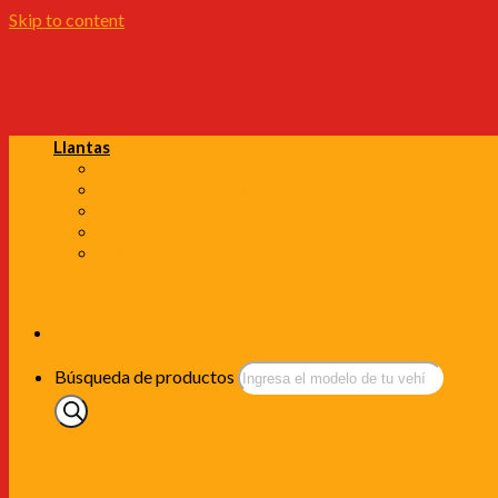
Skip to content
Llantas
Llantas para Carro
Llantas para Camioneta
Llantas en promoción
Llantas buses y camiones
Llantas para vehiculos comerciales o de pasajeros
Menu
Búsqueda de productos