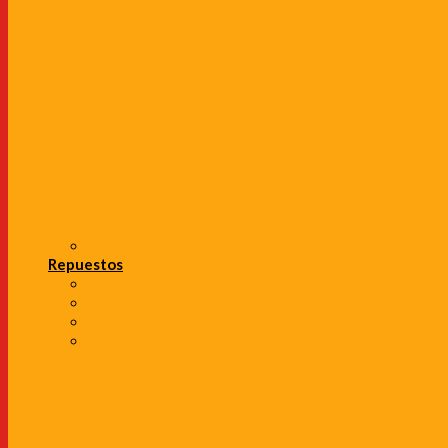
Repuestos
Filtros de Aire
Filtros de Aceite
Amortiguadores
Pastillas de Freno