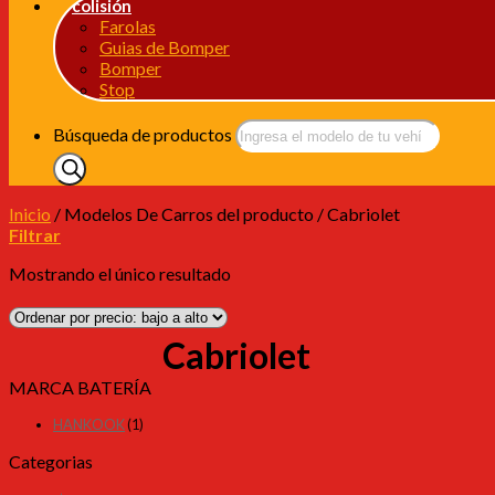
colisión
Farolas
Guias de Bomper
Bomper
Stop
Búsqueda de productos
Inicio
/
Modelos De Carros del producto
/
Cabriolet
Filtrar
Mostrando el único resultado
Cabriolet
MARCA BATERÍA
HANKOOK
(1)
Categorias