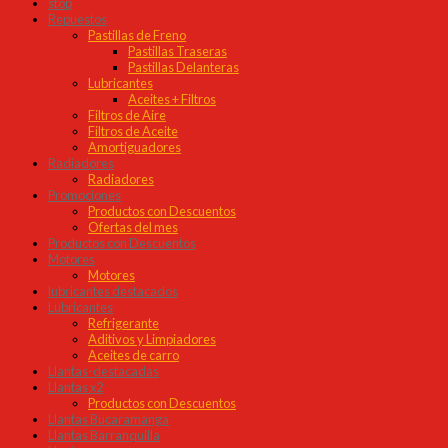
stop
Repuestos
Pastillas de Freno
Pastillas Traseras
Pastillas Delanteras
Lubricantes
Aceites + Filtros
Filtros de Aire
Filtros de Aceite
Amortiguadores
Radiadores
Radiadores
Promociones
Productos con Descuentos
Ofertas del mes
Productos con Descuentos
Motores
Motores
lubricantes destacados
Lubricantes
Refrigerante
Aditivos y Limpiadores
Aceites de carro
Llantas-destacadas
Llantas x2
Productos con Descuentos
Llantas Bucaramanga
Llantas Barranquilla