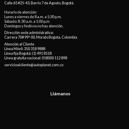
Calle 65 #25-43, Barrio 7 de Agosto, Bogotá.
Horario de atención:
Lunes a viernes de 8 a.m. a 5:30 p.m.
Sábado: 8 :30 a.m. a 1:00 p.m
Domingos y festivos no hay atención.
Dirección sede administrativa:
Carrera 70# 99ª-00, Morato Bogota, Colombia
Atención al Cliente
Línea Móvil:
350 318 9888
Línea fija Bogotá:
(1) 491 8518
Línea gratuita nacional:
018000 112 898
servicioalcliente@autoplanet.com.co
Llámanos