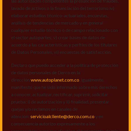
las autoridades competentes la presunción de fraudes,
de datos personales de Derco en la
lavado de activos o la financiación del terrorismo iv)
dirección
www.autoplanet.com.co
, igualmente,
elaborar estudios técnico-actuariales, encuestas,
manifiesto que he sido informado sobre mis derechos
análisis de tendencias de mercado y en general
a conocer, actualizar, rectificar, suprimir, solicitar
cualquier estudio técnico o de campo relacionado con
prueba: i) de autorización y ii) finalidad, presentar
el sector autopartes; v) crear bases de datos de
quejas y/o reclamos en canales de
acuerdo a las características y perfiles de los titulares
atención:
servicioalcliente@derco.com.co
y en
de Datos Personales, vi) encuestas de satisfacción.
consecuencia autorizo expresamente a los
responsables, para que efectúen el tratamiento de mis
Declaro que puedo acceder a la política de protección
datos conforme lo expuesto.
de datos personales de Derco en la
dirección
www.autoplanet.com.co
, igualmente,
manifiesto que he sido informado sobre mis derechos
a conocer, actualizar, rectificar, suprimir, solicitar
prueba: i) de autorización y ii) finalidad, presentar
quejas y/o reclamos en canales de
atención:
servicioalcliente@derco.com.co
y en
consecuencia autorizo expresamente a los
responsables, para que efectúen el tratamiento de mis