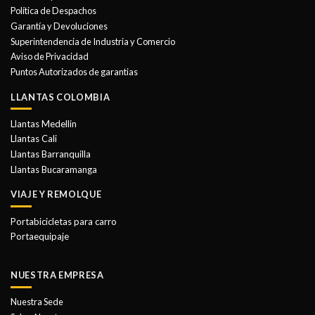
se
Política de Despachos
pueden
Garantía y Devoluciones
elegir
Superintendencia de Industria y Comercio
en
Aviso de Privacidad
la
Puntos Autorizados de garantias
página
de
LLANTAS COLOMBIA
producto
Llantas Medellin
Llantas Cali
Llantas Barranquilla
Llantas Bucaramanga
VIAJE Y REMOLQUE
Portabicicletas para carro
Portaequipaje
NUESTRA EMPRESA
Nuestra Sede