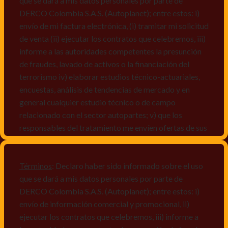
que se dará a mis datos personales por parte de
DERCO Colombia S.A.S. (Autoplanet); entre estos: i)
envío de mi factura electrónica, (i) tramitar mi solicitud
de venta (ii) ejecutar los contratos que celebremos, iii)
informe a las autoridades competentes la presunción
de fraudes, lavado de activos o la financiación del
terrorismo iv) elaborar estudios técnico-actuariales,
encuestas, análisis de tendencias de mercado y en
general cualquier estudio técnico o de campo
relacionado con el sector autopartes; v) que los
responsables del tratamiento me envíen ofertas de sus
productos y/o servicios, o comunicaciones
comerciales de cualquier clase relacionadas con los
mismos, vi) crear bases de datos de acuerdo a las
Términos
: Declaro haber sido informado sobre el uso
características y perfiles de los titulares de Datos
que se dará a mis datos personales por parte de
Personales, v) encuestas de satisfacción, vi) reportes
DERCO Colombia S.A.S. (Autoplanet); entre estos: i)
recall.
envío de información comercial y promocional, ii)
ejecutar los contratos que celebremos, iii) informe a
Declaro que puedo acceder a la política de protección