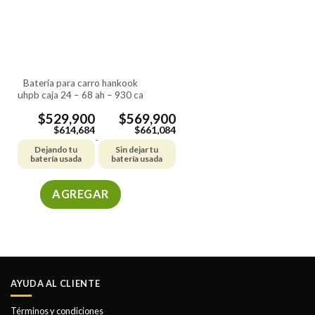
batería para carro hankook
uhpb caja 24 – 68 ah – 930 ca
$
529,900
$
569,900
$
614,684
$
661,084
-
Dejando tu
Sin dejar tu
batería usada
batería usada
AGREGAR
Este
producto
tiene
múltiples
variantes.
AYUDA AL CLIENTE
Las
opciones
Términos y condiciones