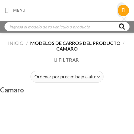
Skip
×
MENU
to
×
×
content
Búsqueda
de
productos
INICIO
/
MODELOS DE CARROS DEL PRODUCTO
/
CAMARO
FILTRAR
Camaro