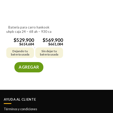
se
se
pueden
pueden
elegir
elegir
en
en
la
la
batería para carro hankook
página
página
uhpb caja 24 – 68 ah – 930 ca
de
de
producto
producto
$
529,900
$
569,900
$
614,684
$
661,084
-
Dejando tu
Sin dejar tu
batería usada
batería usada
AGREGAR
Este
producto
tiene
múltiples
variantes.
AYUDA AL CLIENTE
Las
opciones
Términos y condiciones
se