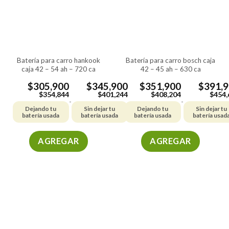
batería para carro hankook
batería para carro bosch caja
caja 42 – 54 ah – 720 ca
42 – 45 ah – 630 ca
$
305,900
$
345,900
$
351,900
$
391,
$
354,844
$
401,244
$
408,204
$
454,
-
-
Dejando tu
Sin dejar tu
Dejando tu
Sin dejar tu
batería usada
batería usada
batería usada
batería usad
AGREGAR
AGREGAR
Este
Este
producto
producto
tiene
tiene
múltiples
múltiples
variantes.
variantes.
Las
Las
opciones
opciones