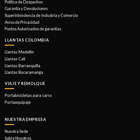
Política de Despachos
pueden
Garantía y Devoluciones
elegir
Superintendencia de Industria y Comercio
en
Aviso de Privacidad
la
Puntos Autorizados de garantias
página
de
LLANTAS COLOMBIA
producto
Llantas Medellin
Llantas Cali
Llantas Barranquilla
Llantas Bucaramanga
VIAJE Y REMOLQUE
Portabicicletas para carro
Portaequipaje
NUESTRA EMPRESA
Nuestra Sede
Sobre Nosotros