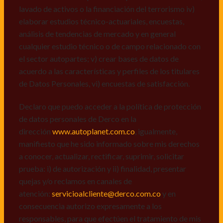
de datos personales de Derco en la
lavado de activos o la financiación del terrorismo iv)
dirección
www.autoplanet.com.co
, igualmente,
elaborar estudios técnico-actuariales, encuestas,
manifiesto que he sido informado sobre mis derechos
análisis de tendencias de mercado y en general
a conocer, actualizar, rectificar, suprimir, solicitar
cualquier estudio técnico o de campo relacionado con
prueba: i) de autorización y ii) finalidad, presentar
el sector autopartes; v) crear bases de datos de
quejas y/o reclamos en canales de
acuerdo a las características y perfiles de los titulares
atención:
servicioalcliente@derco.com.co
y en
de Datos Personales, vi) encuestas de satisfacción.
consecuencia autorizo expresamente a los
responsables, para que efectúen el tratamiento de mis
Declaro que puedo acceder a la política de protección
datos conforme lo expuesto.
de datos personales de Derco en la
dirección
www.autoplanet.com.co
, igualmente,
manifiesto que he sido informado sobre mis derechos
a conocer, actualizar, rectificar, suprimir, solicitar
prueba: i) de autorización y ii) finalidad, presentar
quejas y/o reclamos en canales de
atención:
servicioalcliente@derco.com.co
y en
consecuencia autorizo expresamente a los
responsables, para que efectúen el tratamiento de mis