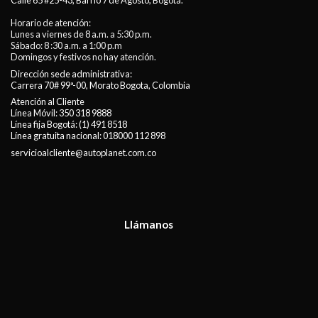
Calle 65 #25-43, Barrio 7 de Agosto, Bogotá.
Horario de atención:
Lunes a viernes de 8 a.m. a 5:30 p.m.
Sábado: 8 :30 a.m. a 1:00 p.m
Domingos y festivos no hay atención.
Dirección sede administrativa:
Carrera 70# 99ª-00, Morato Bogota, Colombia
Atención al Cliente
Línea Móvil:
350 318 9888
Línea fija Bogotá:
(1) 491 8518
Línea gratuita nacional:
018000 112 898
servicioalcliente@autoplanet.com.co
Llámanos