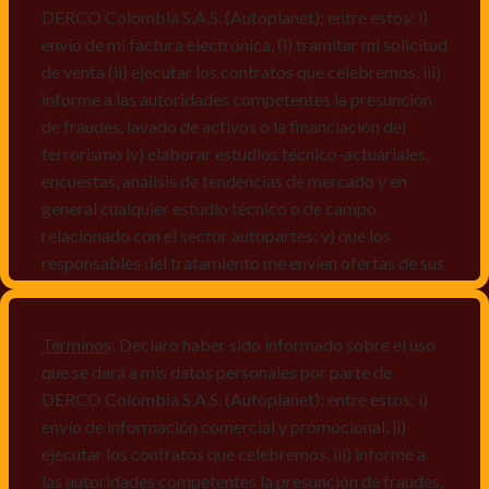
DERCO Colombia S.A.S. (Autoplanet); entre estos: i)
envío de mi factura electrónica, (i) tramitar mi solicitud
de venta (ii) ejecutar los contratos que celebremos, iii)
informe a las autoridades competentes la presunción
de fraudes, lavado de activos o la financiación del
terrorismo iv) elaborar estudios técnico-actuariales,
encuestas, análisis de tendencias de mercado y en
general cualquier estudio técnico o de campo
relacionado con el sector autopartes; v) que los
responsables del tratamiento me envíen ofertas de sus
productos y/o servicios, o comunicaciones
comerciales de cualquier clase relacionadas con los
mismos, vi) crear bases de datos de acuerdo a las
Términos
: Declaro haber sido informado sobre el uso
características y perfiles de los titulares de Datos
que se dará a mis datos personales por parte de
Personales, v) encuestas de satisfacción, vi) reportes
DERCO Colombia S.A.S. (Autoplanet); entre estos: i)
recall.
envío de información comercial y promocional, ii)
ejecutar los contratos que celebremos, iii) informe a
Declaro que puedo acceder a la política de protección
las autoridades competentes la presunción de fraudes,