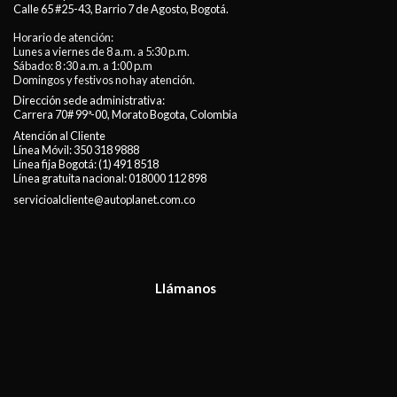
Calle 65 #25-43, Barrio 7 de Agosto, Bogotá.
Horario de atención:
Lunes a viernes de 8 a.m. a 5:30 p.m.
Sábado: 8 :30 a.m. a 1:00 p.m
Domingos y festivos no hay atención.
Dirección sede administrativa:
Carrera 70# 99ª-00, Morato Bogota, Colombia
Atención al Cliente
Línea Móvil:
350 318 9888
Línea fija Bogotá:
(1) 491 8518
Línea gratuita nacional:
018000 112 898
servicioalcliente@autoplanet.com.co
Llámanos