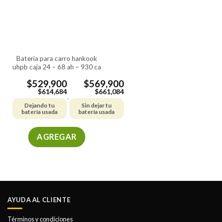
batería para carro hankook
uhpb caja 24 – 68 ah – 930 ca
$
529,900
$
569,900
$
614,684
$
661,084
-
Dejando tu
Sin dejar tu
batería usada
batería usada
AGREGAR
Este
producto
tiene
múltiples
variantes.
AYUDA AL CLIENTE
Las
opciones
Términos y condiciones