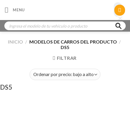
Skip
×
MENU
to
×
×
content
Búsqueda
de
productos
INICIO
/
MODELOS DE CARROS DEL PRODUCTO
/
DS5
FILTRAR
DS5