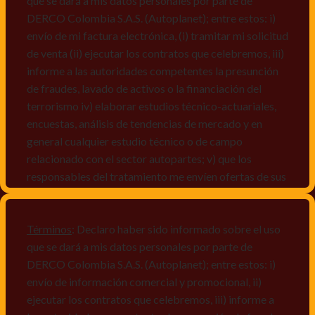
que se dará a mis datos personales por parte de
DERCO Colombia S.A.S. (Autoplanet); entre estos: i)
envío de mi factura electrónica, (i) tramitar mi solicitud
de venta (ii) ejecutar los contratos que celebremos, iii)
informe a las autoridades competentes la presunción
de fraudes, lavado de activos o la financiación del
terrorismo iv) elaborar estudios técnico-actuariales,
encuestas, análisis de tendencias de mercado y en
general cualquier estudio técnico o de campo
relacionado con el sector autopartes; v) que los
responsables del tratamiento me envíen ofertas de sus
productos y/o servicios, o comunicaciones
comerciales de cualquier clase relacionadas con los
mismos, vi) crear bases de datos de acuerdo a las
Términos
: Declaro haber sido informado sobre el uso
características y perfiles de los titulares de Datos
que se dará a mis datos personales por parte de
Personales, v) encuestas de satisfacción, vi) reportes
DERCO Colombia S.A.S. (Autoplanet); entre estos: i)
recall.
envío de información comercial y promocional, ii)
ejecutar los contratos que celebremos, iii) informe a
Declaro que puedo acceder a la política de protección