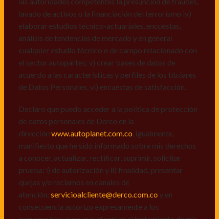
las autoridades competentes la presunción de fraudes,
de datos personales de Derco en la
lavado de activos o la financiación del terrorismo iv)
dirección
www.autoplanet.com.co
, igualmente,
elaborar estudios técnico-actuariales, encuestas,
manifiesto que he sido informado sobre mis derechos
análisis de tendencias de mercado y en general
a conocer, actualizar, rectificar, suprimir, solicitar
cualquier estudio técnico o de campo relacionado con
prueba: i) de autorización y ii) finalidad, presentar
el sector autopartes; v) crear bases de datos de
quejas y/o reclamos en canales de
acuerdo a las características y perfiles de los titulares
atención:
servicioalcliente@derco.com.co
y en
de Datos Personales, vi) encuestas de satisfacción.
consecuencia autorizo expresamente a los
responsables, para que efectúen el tratamiento de mis
Declaro que puedo acceder a la política de protección
datos conforme lo expuesto.
de datos personales de Derco en la
dirección
www.autoplanet.com.co
, igualmente,
manifiesto que he sido informado sobre mis derechos
a conocer, actualizar, rectificar, suprimir, solicitar
prueba: i) de autorización y ii) finalidad, presentar
quejas y/o reclamos en canales de
atención:
servicioalcliente@derco.com.co
y en
consecuencia autorizo expresamente a los
responsables, para que efectúen el tratamiento de mis