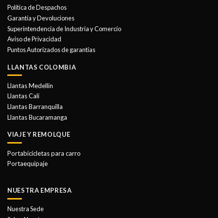
se
Política de Despachos
pueden
Garantía y Devoluciones
elegir
Superintendencia de Industria y Comercio
en
Aviso de Privacidad
la
Puntos Autorizados de garantias
página
de
LLANTAS COLOMBIA
producto
Llantas Medellin
Llantas Cali
Llantas Barranquilla
Llantas Bucaramanga
VIAJE Y REMOLQUE
Portabicicletas para carro
Portaequipaje
NUESTRA EMPRESA
Nuestra Sede