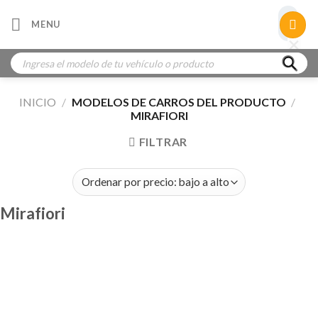
Skip
×
MENU
to
×
×
content
Búsqueda
de
productos
INICIO
/
MODELOS DE CARROS DEL PRODUCTO
/
MIRAFIORI
FILTRAR
Mirafiori