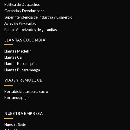
se
Política de Despachos
pueden
Garantía y Devoluciones
elegir
Superintendencia de Industria y Comercio
en
Aviso de Privacidad
la
Puntos Autorizados de garantias
página
de
LLANTAS COLOMBIA
producto
Llantas Medellin
Llantas Cali
Llantas Barranquilla
Llantas Bucaramanga
VIAJE Y REMOLQUE
Portabicicletas para carro
Portaequipaje
NUESTRA EMPRESA
Nuestra Sede