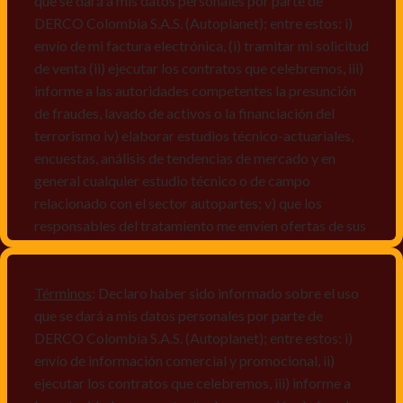
que se dará a mis datos personales por parte de
DERCO Colombia S.A.S. (Autoplanet); entre estos: i)
envío de mi factura electrónica, (i) tramitar mi solicitud
de venta (ii) ejecutar los contratos que celebremos, iii)
informe a las autoridades competentes la presunción
de fraudes, lavado de activos o la financiación del
terrorismo iv) elaborar estudios técnico-actuariales,
encuestas, análisis de tendencias de mercado y en
general cualquier estudio técnico o de campo
relacionado con el sector autopartes; v) que los
responsables del tratamiento me envíen ofertas de sus
productos y/o servicios, o comunicaciones
comerciales de cualquier clase relacionadas con los
mismos, vi) crear bases de datos de acuerdo a las
Términos
: Declaro haber sido informado sobre el uso
características y perfiles de los titulares de Datos
que se dará a mis datos personales por parte de
Personales, v) encuestas de satisfacción, vi) reportes
DERCO Colombia S.A.S. (Autoplanet); entre estos: i)
recall.
envío de información comercial y promocional, ii)
ejecutar los contratos que celebremos, iii) informe a
Declaro que puedo acceder a la política de protección