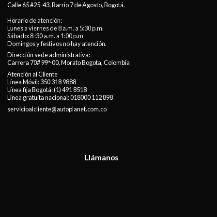
Calle 65 #25-43, Barrio 7 de Agosto, Bogotá.
Horario de atención:
Lunes a viernes de 8 a.m. a 5:30 p.m.
Sábado: 8 :30 a.m. a 1:00 p.m
Domingos y festivos no hay atención.
Dirección sede administrativa:
Carrera 70# 99ª-00, Morato Bogota, Colombia
Atención al Cliente
Línea Móvil:
350 318 9888
Línea fija Bogotá:
(1) 491 8518
Línea gratuita nacional:
018000 112 898
servicioalcliente@autoplanet.com.co
Llámanos