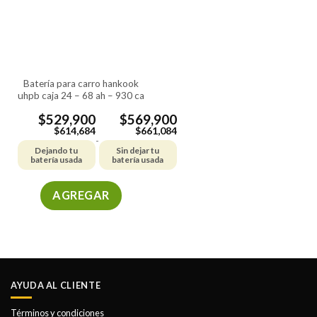
batería para carro hankook
uhpb caja 24 – 68 ah – 930 ca
$
529,900
$
569,900
$
614,684
$
661,084
-
Dejando tu
Sin dejar tu
batería usada
batería usada
AGREGAR
Este
producto
tiene
múltiples
variantes.
AYUDA AL CLIENTE
Las
opciones
Términos y condiciones