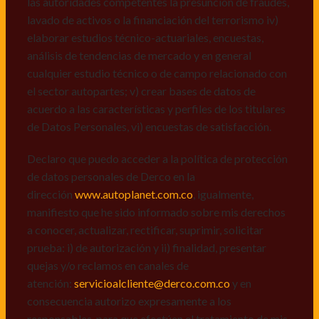
las autoridades competentes la presunción de fraudes,
de datos personales de Derco en la
lavado de activos o la financiación del terrorismo iv)
dirección
www.autoplanet.com.co
, igualmente,
elaborar estudios técnico-actuariales, encuestas,
manifiesto que he sido informado sobre mis derechos
análisis de tendencias de mercado y en general
a conocer, actualizar, rectificar, suprimir, solicitar
cualquier estudio técnico o de campo relacionado con
prueba: i) de autorización y ii) finalidad, presentar
el sector autopartes; v) crear bases de datos de
quejas y/o reclamos en canales de
acuerdo a las características y perfiles de los titulares
atención:
servicioalcliente@derco.com.co
y en
de Datos Personales, vi) encuestas de satisfacción.
consecuencia autorizo expresamente a los
responsables, para que efectúen el tratamiento de mis
Declaro que puedo acceder a la política de protección
datos conforme lo expuesto.
de datos personales de Derco en la
dirección
www.autoplanet.com.co
, igualmente,
manifiesto que he sido informado sobre mis derechos
a conocer, actualizar, rectificar, suprimir, solicitar
prueba: i) de autorización y ii) finalidad, presentar
quejas y/o reclamos en canales de
atención:
servicioalcliente@derco.com.co
y en
consecuencia autorizo expresamente a los
responsables, para que efectúen el tratamiento de mis