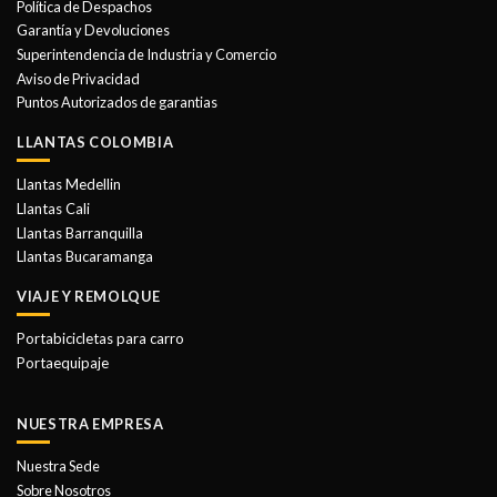
Política de Despachos
pueden
Garantía y Devoluciones
elegir
Superintendencia de Industria y Comercio
en
Aviso de Privacidad
la
Puntos Autorizados de garantias
página
de
LLANTAS COLOMBIA
producto
Llantas Medellin
Llantas Cali
Llantas Barranquilla
Llantas Bucaramanga
VIAJE Y REMOLQUE
Portabicicletas para carro
Portaequipaje
NUESTRA EMPRESA
Nuestra Sede
Sobre Nosotros