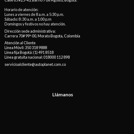
Calle 65 #25-43, Barrio 7 de Agosto, Bogotá.
Horario de atención:
Lunes a viernes de 8 a.m. a 5:30 p.m.
Sábado: 8 :30 a.m. a 1:00 p.m
Domingos y festivos no hay atención.
Dirección sede administrativa:
Carrera 70# 99ª-00, Morato Bogota, Colombia
Atención al Cliente
Línea Móvil:
350 318 9888
Línea fija Bogotá:
(1) 491 8518
Línea gratuita nacional:
018000 112 898
servicioalcliente@autoplanet.com.co
Llámanos