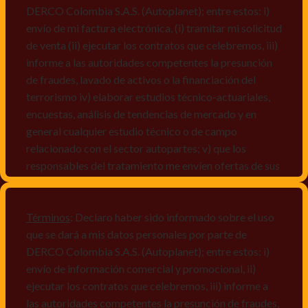
DERCO Colombia S.A.S. (Autoplanet); entre estos: i)
envío de mi factura electrónica, (i) tramitar mi solicitud
de venta (ii) ejecutar los contratos que celebremos, iii)
informe a las autoridades competentes la presunción
de fraudes, lavado de activos o la financiación del
terrorismo iv) elaborar estudios técnico-actuariales,
encuestas, análisis de tendencias de mercado y en
general cualquier estudio técnico o de campo
relacionado con el sector autopartes; v) que los
responsables del tratamiento me envíen ofertas de sus
productos y/o servicios, o comunicaciones
comerciales de cualquier clase relacionadas con los
mismos, vi) crear bases de datos de acuerdo a las
Términos
: Declaro haber sido informado sobre el uso
características y perfiles de los titulares de Datos
que se dará a mis datos personales por parte de
Personales, v) encuestas de satisfacción, vi) reportes
DERCO Colombia S.A.S. (Autoplanet); entre estos: i)
recall.
envío de información comercial y promocional, ii)
ejecutar los contratos que celebremos, iii) informe a
Declaro que puedo acceder a la política de protección
las autoridades competentes la presunción de fraudes,