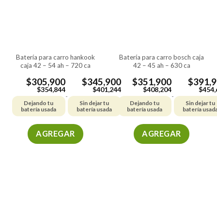
batería para carro hankook
batería para carro bosch caja
caja 42 – 54 ah – 720 ca
42 – 45 ah – 630 ca
$
305,900
$
345,900
$
351,900
$
391,
$
354,844
$
401,244
$
408,204
$
454,
-
-
Dejando tu
Sin dejar tu
Dejando tu
Sin dejar tu
batería usada
batería usada
batería usada
batería usad
AGREGAR
AGREGAR
Este
Este
producto
producto
tiene
tiene
múltiples
múltiples
variantes.
variantes.
Las
Las
opciones
opciones