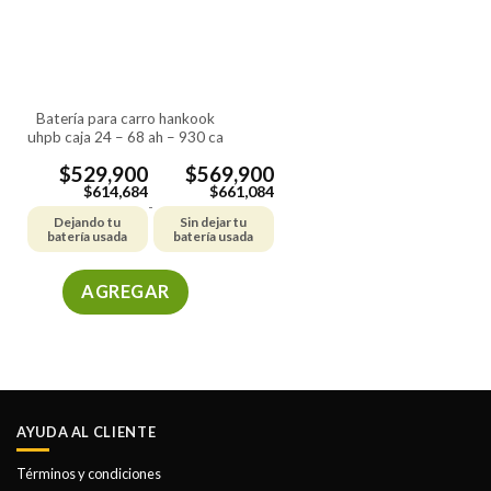
se
se
pueden
pueden
elegir
elegir
en
en
la
la
batería para carro hankook
página
página
uhpb caja 24 – 68 ah – 930 ca
de
de
producto
producto
$
529,900
$
569,900
$
614,684
$
661,084
-
Dejando tu
Sin dejar tu
batería usada
batería usada
AGREGAR
Este
producto
tiene
múltiples
variantes.
AYUDA AL CLIENTE
Las
opciones
Términos y condiciones
se