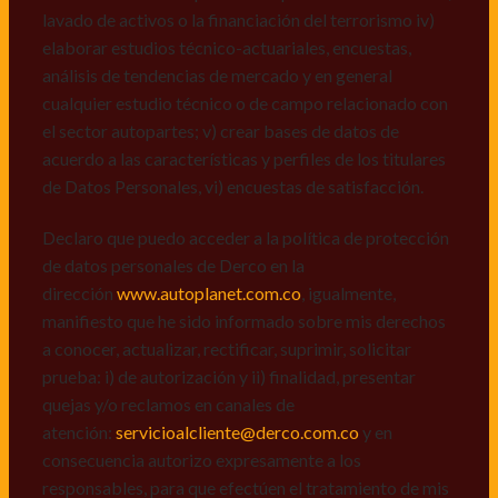
de datos personales de Derco en la
lavado de activos o la financiación del terrorismo iv)
dirección
www.autoplanet.com.co
, igualmente,
elaborar estudios técnico-actuariales, encuestas,
manifiesto que he sido informado sobre mis derechos
análisis de tendencias de mercado y en general
a conocer, actualizar, rectificar, suprimir, solicitar
cualquier estudio técnico o de campo relacionado con
prueba: i) de autorización y ii) finalidad, presentar
el sector autopartes; v) crear bases de datos de
quejas y/o reclamos en canales de
acuerdo a las características y perfiles de los titulares
atención:
servicioalcliente@derco.com.co
y en
de Datos Personales, vi) encuestas de satisfacción.
consecuencia autorizo expresamente a los
responsables, para que efectúen el tratamiento de mis
Declaro que puedo acceder a la política de protección
datos conforme lo expuesto.
de datos personales de Derco en la
dirección
www.autoplanet.com.co
, igualmente,
manifiesto que he sido informado sobre mis derechos
a conocer, actualizar, rectificar, suprimir, solicitar
prueba: i) de autorización y ii) finalidad, presentar
quejas y/o reclamos en canales de
atención:
servicioalcliente@derco.com.co
y en
consecuencia autorizo expresamente a los
responsables, para que efectúen el tratamiento de mis