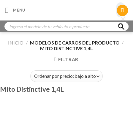
Skip
×
MENU
to
×
×
content
Búsqueda
de
productos
INICIO
/
MODELOS DE CARROS DEL PRODUCTO
/
MITO DISTINCTIVE 1,4L
FILTRAR
Mito Distinctive 1,4L