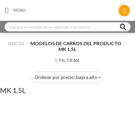
Skip
×
MENU
to
×
×
content
Búsqueda
de
productos
INICIO
/
MODELOS DE CARROS DEL PRODUCTO
/
MK 1,5L
FILTRAR
MK 1,5L