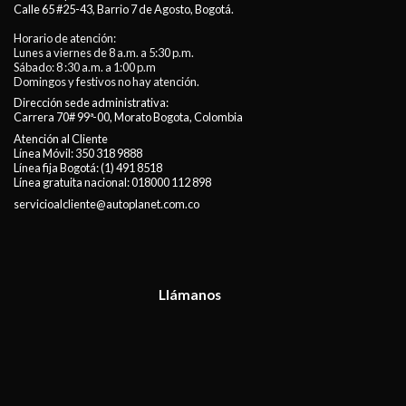
Calle 65 #25-43, Barrio 7 de Agosto, Bogotá.
Horario de atención:
Lunes a viernes de 8 a.m. a 5:30 p.m.
Sábado: 8 :30 a.m. a 1:00 p.m
Domingos y festivos no hay atención.
Dirección sede administrativa:
Carrera 70# 99ª-00, Morato Bogota, Colombia
Atención al Cliente
Línea Móvil:
350 318 9888
Línea fija Bogotá:
(1) 491 8518
Línea gratuita nacional:
018000 112 898
servicioalcliente@autoplanet.com.co
Llámanos