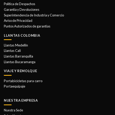
se
Política de Despachos
pueden
Garantía y Devoluciones
elegir
Superintendencia de Industria y Comercio
en
Aviso de Privacidad
la
Puntos Autorizados de garantias
página
de
LLANTAS COLOMBIA
producto
Llantas Medellin
Llantas Cali
Llantas Barranquilla
Llantas Bucaramanga
VIAJE Y REMOLQUE
Portabicicletas para carro
Portaequipaje
NUESTRA EMPRESA
Nuestra Sede