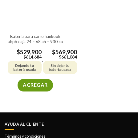
batería para carro hankook
uhpb caja 24 – 68 ah – 930 ca
$
529,900
$
569,900
$
614,684
$
661,084
-
Dejando tu
Sin dejar tu
batería usada
batería usada
AGREGAR
Este
producto
tiene
múltiples
variantes.
AYUDA AL CLIENTE
Las
opciones
Términos y condiciones