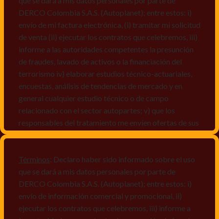
que se dará a mis datos personales por parte de
DERCO Colombia S.A.S. (Autoplanet); entre estos: i)
envío de mi factura electrónica, (i) tramitar mi solicitud
de venta (ii) ejecutar los contratos que celebremos, iii)
informe a las autoridades competentes la presunción
de fraudes, lavado de activos o la financiación del
terrorismo iv) elaborar estudios técnico-actuariales,
encuestas, análisis de tendencias de mercado y en
general cualquier estudio técnico o de campo
relacionado con el sector autopartes; v) que los
responsables del tratamiento me envíen ofertas de sus
productos y/o servicios, o comunicaciones
comerciales de cualquier clase relacionadas con los
mismos, vi) crear bases de datos de acuerdo a las
Términos
: Declaro haber sido informado sobre el uso
características y perfiles de los titulares de Datos
que se dará a mis datos personales por parte de
Personales, v) encuestas de satisfacción, vi) reportes
DERCO Colombia S.A.S. (Autoplanet); entre estos: i)
recall.
envío de información comercial y promocional, ii)
ejecutar los contratos que celebremos, iii) informe a
Declaro que puedo acceder a la política de protección