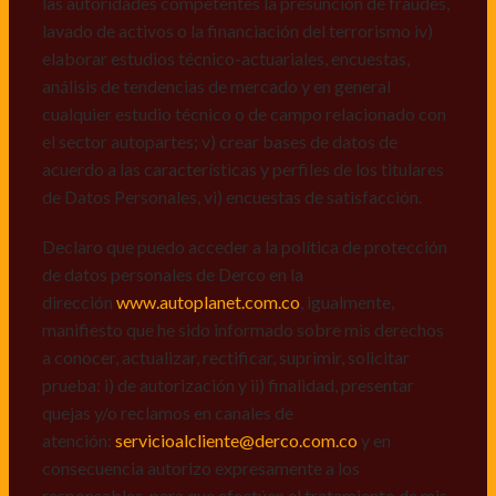
las autoridades competentes la presunción de fraudes,
de datos personales de Derco en la
lavado de activos o la financiación del terrorismo iv)
dirección
www.autoplanet.com.co
, igualmente,
elaborar estudios técnico-actuariales, encuestas,
manifiesto que he sido informado sobre mis derechos
análisis de tendencias de mercado y en general
a conocer, actualizar, rectificar, suprimir, solicitar
cualquier estudio técnico o de campo relacionado con
prueba: i) de autorización y ii) finalidad, presentar
el sector autopartes; v) crear bases de datos de
quejas y/o reclamos en canales de
acuerdo a las características y perfiles de los titulares
atención:
servicioalcliente@derco.com.co
y en
de Datos Personales, vi) encuestas de satisfacción.
consecuencia autorizo expresamente a los
responsables, para que efectúen el tratamiento de mis
Declaro que puedo acceder a la política de protección
datos conforme lo expuesto.
de datos personales de Derco en la
dirección
www.autoplanet.com.co
, igualmente,
manifiesto que he sido informado sobre mis derechos
a conocer, actualizar, rectificar, suprimir, solicitar
prueba: i) de autorización y ii) finalidad, presentar
quejas y/o reclamos en canales de
atención:
servicioalcliente@derco.com.co
y en
consecuencia autorizo expresamente a los
responsables, para que efectúen el tratamiento de mis