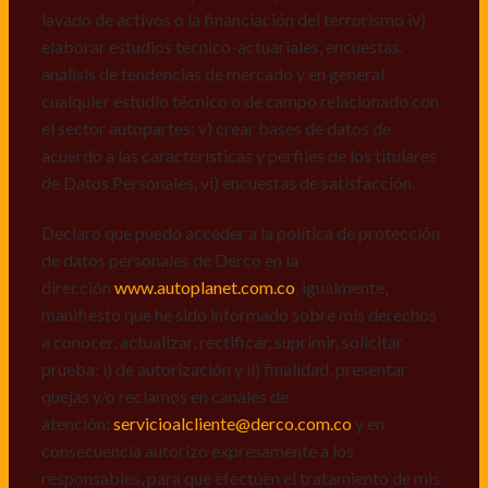
de datos personales de Derco en la
lavado de activos o la financiación del terrorismo iv)
dirección
www.autoplanet.com.co
, igualmente,
elaborar estudios técnico-actuariales, encuestas,
manifiesto que he sido informado sobre mis derechos
análisis de tendencias de mercado y en general
a conocer, actualizar, rectificar, suprimir, solicitar
cualquier estudio técnico o de campo relacionado con
prueba: i) de autorización y ii) finalidad, presentar
el sector autopartes; v) crear bases de datos de
quejas y/o reclamos en canales de
acuerdo a las características y perfiles de los titulares
atención:
servicioalcliente@derco.com.co
y en
de Datos Personales, vi) encuestas de satisfacción.
consecuencia autorizo expresamente a los
responsables, para que efectúen el tratamiento de mis
Declaro que puedo acceder a la política de protección
datos conforme lo expuesto.
de datos personales de Derco en la
dirección
www.autoplanet.com.co
, igualmente,
manifiesto que he sido informado sobre mis derechos
a conocer, actualizar, rectificar, suprimir, solicitar
prueba: i) de autorización y ii) finalidad, presentar
quejas y/o reclamos en canales de
atención:
servicioalcliente@derco.com.co
y en
consecuencia autorizo expresamente a los
responsables, para que efectúen el tratamiento de mis