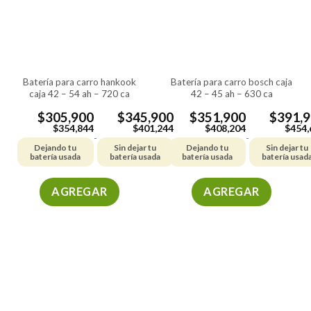
batería para carro hankook
batería para carro bosch caja
caja 42 – 54 ah – 720 ca
42 – 45 ah – 630 ca
$
305,900
$
345,900
$
351,900
$
391,
$
354,844
$
401,244
$
408,204
$
454,
-
-
Dejando tu
Sin dejar tu
Dejando tu
Sin dejar tu
batería usada
batería usada
batería usada
batería usad
AGREGAR
AGREGAR
Este
Este
producto
producto
tiene
tiene
múltiples
múltiples
variantes.
variantes.
Las
Las
opciones
opciones