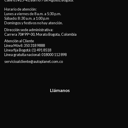
Calle 65 #25-43, Barrio 7 de Agosto, Bogotá.
Horario de atención:
Lunes a viernes de 8 a.m. a 5:30 p.m.
Sábado: 8 :30 a.m. a 1:00 p.m
Domingos y festivos no hay atención.
Dirección sede administrativa:
Carrera 70# 99ª-00, Morato Bogota, Colombia
Atención al Cliente
Línea Móvil:
350 318 9888
Línea fija Bogotá:
(1) 491 8518
Línea gratuita nacional:
018000 112 898
servicioalcliente@autoplanet.com.co
Llámanos