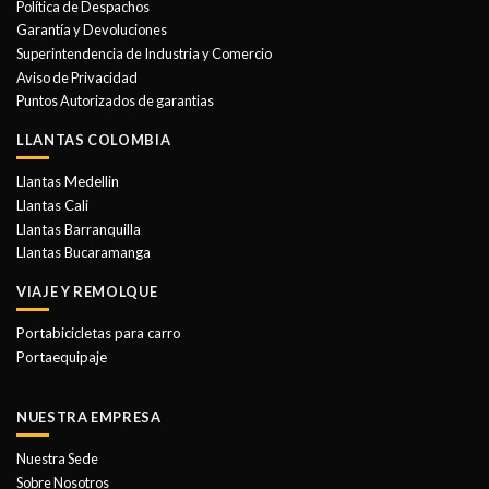
Política de Despachos
pueden
Garantía y Devoluciones
elegir
Superintendencia de Industria y Comercio
en
Aviso de Privacidad
la
Puntos Autorizados de garantias
página
de
LLANTAS COLOMBIA
producto
Llantas Medellin
Llantas Cali
Llantas Barranquilla
Llantas Bucaramanga
VIAJE Y REMOLQUE
Portabicicletas para carro
Portaequipaje
NUESTRA EMPRESA
Nuestra Sede
Sobre Nosotros