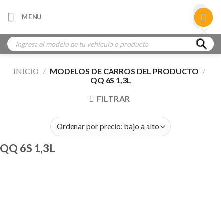
Skip
×
MENU
to
×
×
content
Búsqueda
de
productos
INICIO
/
MODELOS DE CARROS DEL PRODUCTO
/
QQ 6S 1,3L
FILTRAR
QQ 6S 1,3L