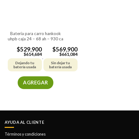
se
se
pueden
pueden
elegir
elegir
en
en
la
la
batería para carro hankook
página
página
uhpb caja 24 – 68 ah – 930 ca
de
de
producto
producto
$
529,900
$
569,900
$
614,684
$
661,084
-
Dejando tu
Sin dejar tu
batería usada
batería usada
AGREGAR
Este
producto
tiene
múltiples
variantes.
AYUDA AL CLIENTE
Las
opciones
Términos y condiciones
se