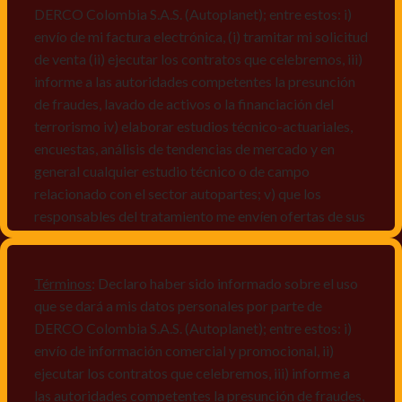
DERCO Colombia S.A.S. (Autoplanet); entre estos: i)
envío de mi factura electrónica, (i) tramitar mi solicitud
de venta (ii) ejecutar los contratos que celebremos, iii)
informe a las autoridades competentes la presunción
de fraudes, lavado de activos o la financiación del
terrorismo iv) elaborar estudios técnico-actuariales,
encuestas, análisis de tendencias de mercado y en
general cualquier estudio técnico o de campo
relacionado con el sector autopartes; v) que los
responsables del tratamiento me envíen ofertas de sus
productos y/o servicios, o comunicaciones
comerciales de cualquier clase relacionadas con los
mismos, vi) crear bases de datos de acuerdo a las
Términos
: Declaro haber sido informado sobre el uso
características y perfiles de los titulares de Datos
que se dará a mis datos personales por parte de
Personales, v) encuestas de satisfacción, vi) reportes
DERCO Colombia S.A.S. (Autoplanet); entre estos: i)
recall.
envío de información comercial y promocional, ii)
ejecutar los contratos que celebremos, iii) informe a
Declaro que puedo acceder a la política de protección
las autoridades competentes la presunción de fraudes,