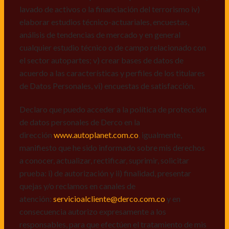
de datos personales de Derco en la
lavado de activos o la financiación del terrorismo iv)
dirección
www.autoplanet.com.co
, igualmente,
elaborar estudios técnico-actuariales, encuestas,
manifiesto que he sido informado sobre mis derechos
análisis de tendencias de mercado y en general
a conocer, actualizar, rectificar, suprimir, solicitar
cualquier estudio técnico o de campo relacionado con
prueba: i) de autorización y ii) finalidad, presentar
el sector autopartes; v) crear bases de datos de
quejas y/o reclamos en canales de
acuerdo a las características y perfiles de los titulares
atención:
servicioalcliente@derco.com.co
y en
de Datos Personales, vi) encuestas de satisfacción.
consecuencia autorizo expresamente a los
responsables, para que efectúen el tratamiento de mis
Declaro que puedo acceder a la política de protección
datos conforme lo expuesto.
de datos personales de Derco en la
dirección
www.autoplanet.com.co
, igualmente,
manifiesto que he sido informado sobre mis derechos
a conocer, actualizar, rectificar, suprimir, solicitar
prueba: i) de autorización y ii) finalidad, presentar
quejas y/o reclamos en canales de
atención:
servicioalcliente@derco.com.co
y en
consecuencia autorizo expresamente a los
responsables, para que efectúen el tratamiento de mis