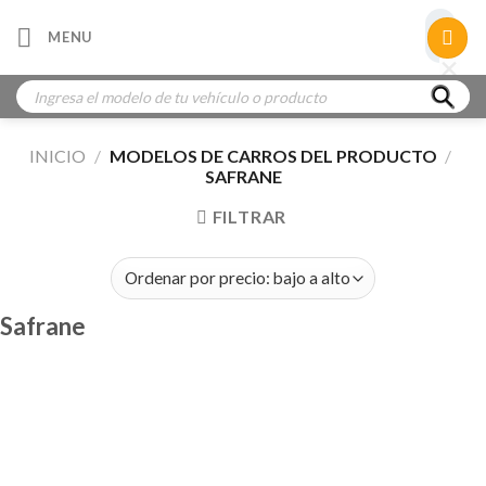
Skip
×
MENU
to
×
×
content
Búsqueda
de
productos
INICIO
/
MODELOS DE CARROS DEL PRODUCTO
/
SAFRANE
FILTRAR
Safrane