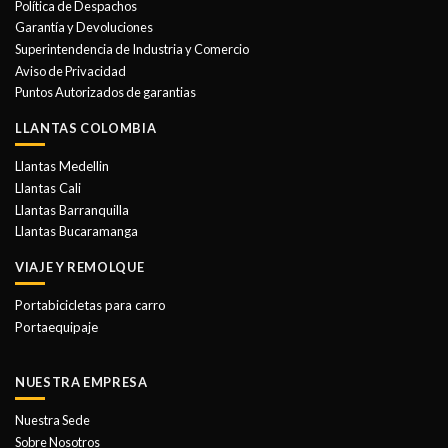
Política de Despachos
pueden
Garantía y Devoluciones
elegir
Superintendencia de Industria y Comercio
en
Aviso de Privacidad
la
Puntos Autorizados de garantias
página
de
LLANTAS COLOMBIA
producto
Llantas Medellin
Llantas Cali
Llantas Barranquilla
Llantas Bucaramanga
VIAJE Y REMOLQUE
Portabicicletas para carro
Portaequipaje
NUESTRA EMPRESA
Nuestra Sede
Sobre Nosotros