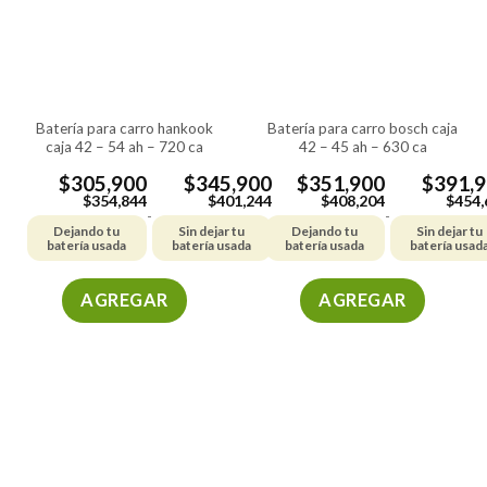
batería para carro hankook
batería para carro bosch caja
caja 42 – 54 ah – 720 ca
42 – 45 ah – 630 ca
$
305,900
$
345,900
$
351,900
$
391,
$
354,844
$
401,244
$
408,204
$
454,
-
-
Dejando tu
Sin dejar tu
Dejando tu
Sin dejar tu
batería usada
batería usada
batería usada
batería usad
AGREGAR
AGREGAR
Este
Este
producto
producto
tiene
tiene
múltiples
múltiples
variantes.
variantes.
Las
Las
opciones
opciones