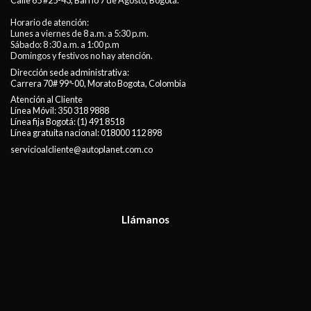
Calle 65 #25-43, Barrio 7 de Agosto, Bogotá.
Horario de atención:
Lunes a viernes de 8 a.m. a 5:30 p.m.
Sábado: 8 :30 a.m. a 1:00 p.m
Domingos y festivos no hay atención.
Dirección sede administrativa:
Carrera 70# 99ª-00, Morato Bogota, Colombia
Atención al Cliente
Línea Móvil:
350 318 9888
Línea fija Bogotá:
(1) 491 8518
Línea gratuita nacional:
018000 112 898
servicioalcliente@autoplanet.com.co
Llámanos