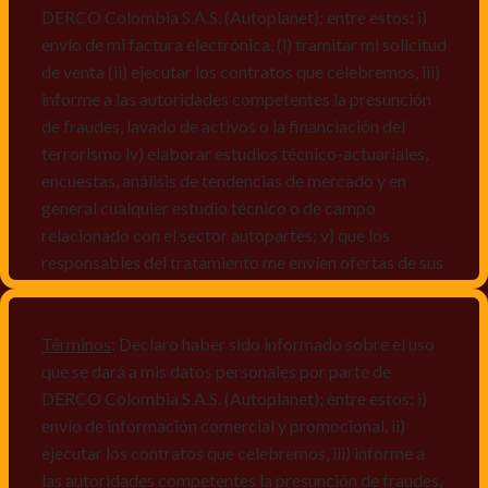
DERCO Colombia S.A.S. (Autoplanet); entre estos: i)
envío de mi factura electrónica, (i) tramitar mi solicitud
de venta (ii) ejecutar los contratos que celebremos, iii)
informe a las autoridades competentes la presunción
de fraudes, lavado de activos o la financiación del
terrorismo iv) elaborar estudios técnico-actuariales,
encuestas, análisis de tendencias de mercado y en
general cualquier estudio técnico o de campo
relacionado con el sector autopartes; v) que los
responsables del tratamiento me envíen ofertas de sus
productos y/o servicios, o comunicaciones
comerciales de cualquier clase relacionadas con los
mismos, vi) crear bases de datos de acuerdo a las
Términos
: Declaro haber sido informado sobre el uso
características y perfiles de los titulares de Datos
que se dará a mis datos personales por parte de
Personales, v) encuestas de satisfacción, vi) reportes
DERCO Colombia S.A.S. (Autoplanet); entre estos: i)
recall.
envío de información comercial y promocional, ii)
ejecutar los contratos que celebremos, iii) informe a
Declaro que puedo acceder a la política de protección
las autoridades competentes la presunción de fraudes,