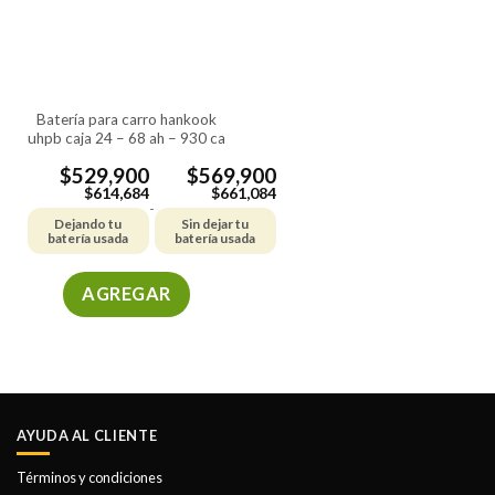
se
se
pueden
pueden
elegir
elegir
en
en
la
la
batería para carro hankook
página
página
uhpb caja 24 – 68 ah – 930 ca
de
de
producto
producto
$
529,900
$
569,900
$
614,684
$
661,084
-
Dejando tu
Sin dejar tu
batería usada
batería usada
AGREGAR
Este
producto
tiene
múltiples
variantes.
AYUDA AL CLIENTE
Las
opciones
Términos y condiciones
se