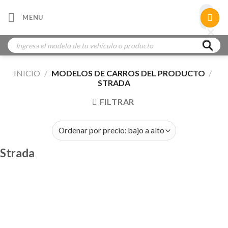
Skip
×
MENU
to
×
×
content
Búsqueda
de
productos
INICIO
/
MODELOS DE CARROS DEL PRODUCTO
/
STRADA
FILTRAR
Strada