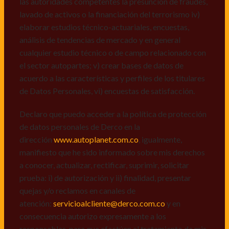
las autoridades competentes la presunción de fraudes,
de datos personales de Derco en la
lavado de activos o la financiación del terrorismo iv)
dirección
www.autoplanet.com.co
, igualmente,
elaborar estudios técnico-actuariales, encuestas,
manifiesto que he sido informado sobre mis derechos
análisis de tendencias de mercado y en general
a conocer, actualizar, rectificar, suprimir, solicitar
cualquier estudio técnico o de campo relacionado con
prueba: i) de autorización y ii) finalidad, presentar
el sector autopartes; v) crear bases de datos de
quejas y/o reclamos en canales de
acuerdo a las características y perfiles de los titulares
atención:
servicioalcliente@derco.com.co
y en
de Datos Personales, vi) encuestas de satisfacción.
consecuencia autorizo expresamente a los
responsables, para que efectúen el tratamiento de mis
Declaro que puedo acceder a la política de protección
datos conforme lo expuesto.
de datos personales de Derco en la
dirección
www.autoplanet.com.co
, igualmente,
manifiesto que he sido informado sobre mis derechos
a conocer, actualizar, rectificar, suprimir, solicitar
prueba: i) de autorización y ii) finalidad, presentar
quejas y/o reclamos en canales de
atención:
servicioalcliente@derco.com.co
y en
consecuencia autorizo expresamente a los
responsables, para que efectúen el tratamiento de mis