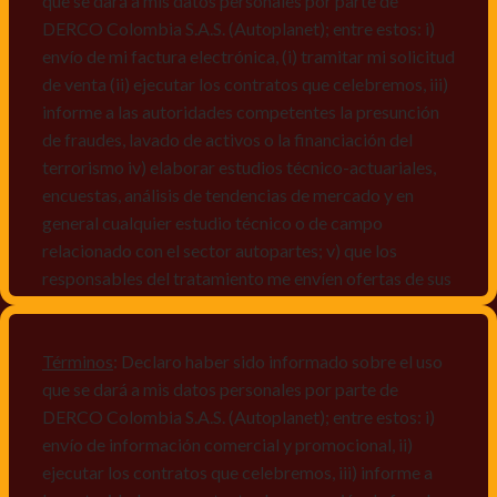
que se dará a mis datos personales por parte de
DERCO Colombia S.A.S. (Autoplanet); entre estos: i)
envío de mi factura electrónica, (i) tramitar mi solicitud
de venta (ii) ejecutar los contratos que celebremos, iii)
informe a las autoridades competentes la presunción
de fraudes, lavado de activos o la financiación del
terrorismo iv) elaborar estudios técnico-actuariales,
encuestas, análisis de tendencias de mercado y en
general cualquier estudio técnico o de campo
relacionado con el sector autopartes; v) que los
responsables del tratamiento me envíen ofertas de sus
productos y/o servicios, o comunicaciones
comerciales de cualquier clase relacionadas con los
mismos, vi) crear bases de datos de acuerdo a las
Términos
: Declaro haber sido informado sobre el uso
características y perfiles de los titulares de Datos
que se dará a mis datos personales por parte de
Personales, v) encuestas de satisfacción, vi) reportes
DERCO Colombia S.A.S. (Autoplanet); entre estos: i)
recall.
envío de información comercial y promocional, ii)
ejecutar los contratos que celebremos, iii) informe a
Declaro que puedo acceder a la política de protección