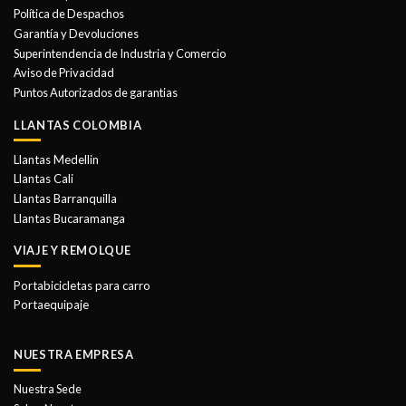
se
Política de Despachos
pueden
Garantía y Devoluciones
elegir
Superintendencia de Industria y Comercio
en
Aviso de Privacidad
la
Puntos Autorizados de garantias
página
de
LLANTAS COLOMBIA
producto
Llantas Medellin
Llantas Cali
Llantas Barranquilla
Llantas Bucaramanga
VIAJE Y REMOLQUE
Portabicicletas para carro
Portaequipaje
NUESTRA EMPRESA
Nuestra Sede