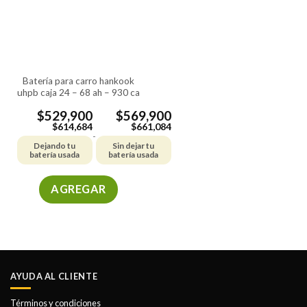
batería para carro hankook
uhpb caja 24 – 68 ah – 930 ca
$
529,900
$
569,900
$
614,684
$
661,084
-
Dejando tu
Sin dejar tu
batería usada
batería usada
AGREGAR
Este
producto
tiene
múltiples
variantes.
AYUDA AL CLIENTE
Las
opciones
Términos y condiciones