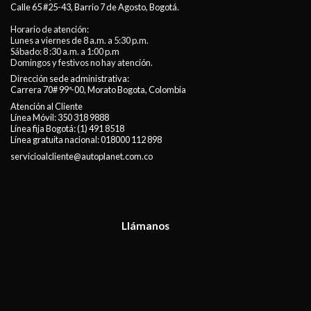
Calle 65 #25-43, Barrio 7 de Agosto, Bogotá.
Horario de atención:
Lunes a viernes de 8 a.m. a 5:30 p.m.
Sábado: 8 :30 a.m. a 1:00 p.m
Domingos y festivos no hay atención.
Dirección sede administrativa:
Carrera 70# 99ª-00, Morato Bogota, Colombia
Atención al Cliente
Línea Móvil:
350 318 9888
Línea fija Bogotá:
(1) 491 8518
Línea gratuita nacional:
018000 112 898
servicioalcliente@autoplanet.com.co
Llámanos