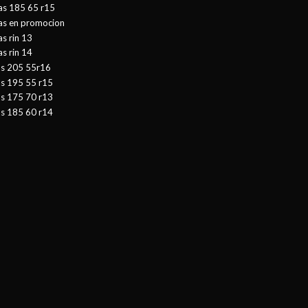
as 185 65 r15
tas en promocion
as rin 13
as rin 14
as 205 55r16
as 195 55 r15
as 175 70 r13
as 185 60 r14