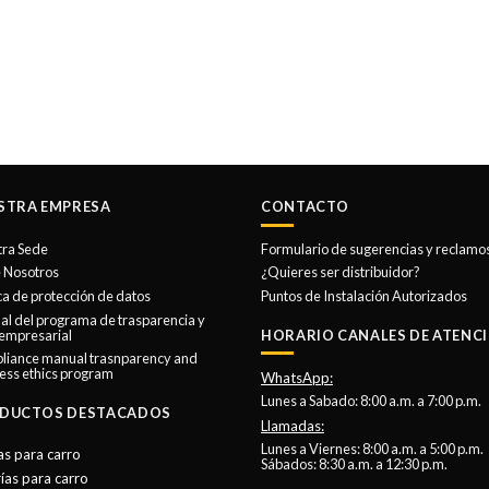
STRA EMPRESA
CONTACTO
tra Sede
Formulario de sugerencias y reclamo
 Nosotros
¿Quieres ser distribuidor?
ica de protección de datos
Puntos de Instalación Autorizados
l del programa de trasparencia y
 empresarial
HORARIO CANALES DE ATENCI
liance manual trasnparency and
ess ethics program
WhatsApp:
Lunes a Sabado: 8:00 a.m. a 7:00 p.m.
DUCTOS DESTACADOS
Llamadas:
Lunes a Viernes: 8:00 a.m. a 5:00 p.m.
as para carro
Sábados: 8:30 a.m. a 12:30 p.m.
ías para carro