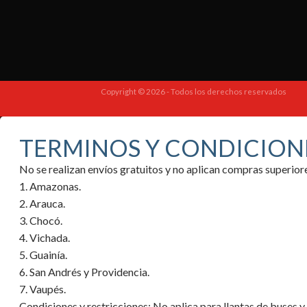
Copyright © 2026 - Todos los derechos reservados
TERMINOS Y CONDICION
No se realizan envíos gratuitos y no aplican compras superi
1. Amazonas.
2. Arauca.
3. Chocó.
4. Vichada.
5. Guainía.
6. San Andrés y Providencia.
7. Vaupés.
Condiciones y restricciones:
No aplica para llantas de buses 