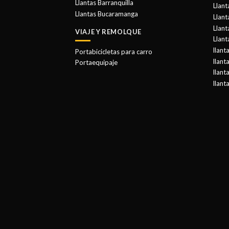
Llantas Barranquilla
Llant
Llantas Bucaramanga
Llan
Llant
VIAJE Y REMOLQUE
Llant
llant
Portabicicletas para carro
llant
Portaequipaje
llant
llant