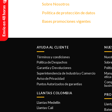
Sobre Nosotros
Politica de protección de datos
Bases promociones vigentes
AYUDA AL CLIENTE
NUE
Términos y condiciones
Nues
Política de Despachos
Sobre
Garantía y Devoluciones
Polit
Superintendencia de Industria y Comercio
Manua
etica
Aviso de Privacidad
Comp
Puntos Autorizados de garantias
busin
LLANTAS COLOMBIA
PRO
Llantas Medellin
Llant
Llantas Cali
Bater