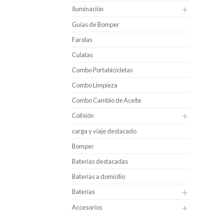
Iluminación
Guias de Bomper
Farolas
Culatas
Combo Portabicicletas
Combo Limpieza
Combo Cambio de Aceite
Colisión
carga y viaje destacado
Bomper
Baterias destacadas
Baterias a domicilio
Baterías
Accesorios