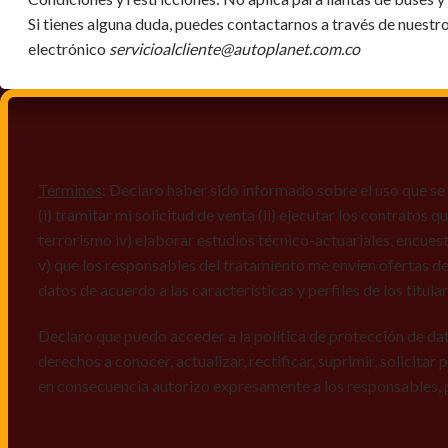
Si tienes alguna duda, puedes contactarnos a través de nuestr
electrónico
servicioalcliente@autoplanet.com.co
Términos
: Declaro haber sido informado sobre el uso que se 
(i) tramitar mi solicitud de venta (ii) ejecutar los contratos
terrorismo iv) elaborar estudios técnico-actuariales, encues
v) que los responsables del tratamiento me envíen ofertas de
datos de acuerdo a las características y perfiles de los titula
Declaro que puedo acceder a la política de protección de da
derechos a conocer, actualizar, rectificar, suprimir, solicitar
en consecuencia autorizo expresamente a los responsables, 