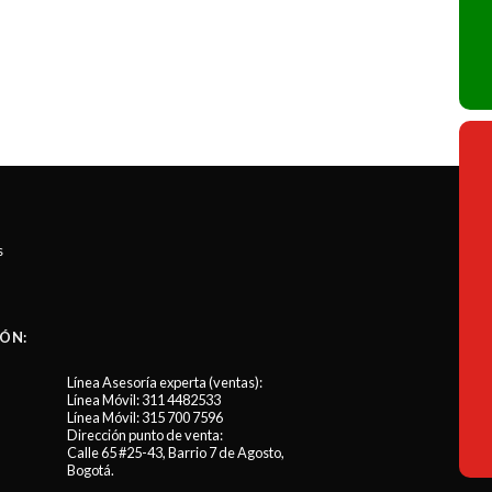
s
ÓN:
Línea Asesoría experta (ventas):
Línea Móvil:
311 4482533
Línea Móvil:
315 700 7596
Dirección punto de venta:
Calle 65 #25-43, Barrio 7 de Agosto,
Bogotá.