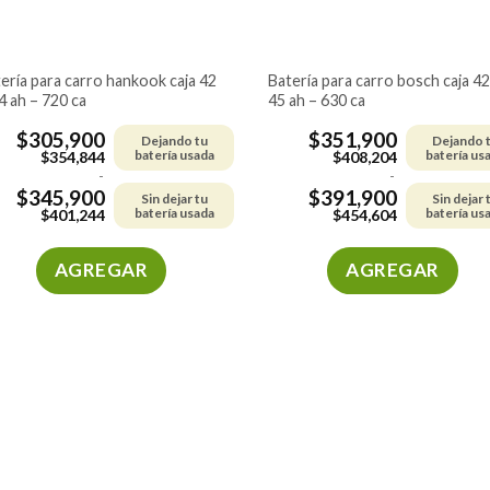
batería para carro bosch caja 42 –
4 ah – 720 ca
45 ah – 630 ca
$
305,900
$
351,900
Dejando tu
Dejando 
batería usada
batería us
$
354,844
$
408,204
-
-
$
345,900
$
391,900
Sin dejar tu
Sin dejar 
batería usada
batería us
$
401,244
$
454,604
AGREGAR
AGREGAR
Este
Este
producto
producto
tiene
tiene
múltiples
múltiples
variantes.
variantes.
Las
Las
opciones
opciones
se
se