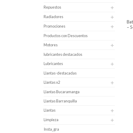
Repuestos
Radiadores
batería para carro hankook caja 42
Promociones
– 5
Productos con Descuentos
Motores
lubricantes destacados
Lubricantes
Llantas-destacadas
Llantas x2
Llantas Bucaramanga
Llantas Barranquilla
Llantas
Limpieza
Insta_gra