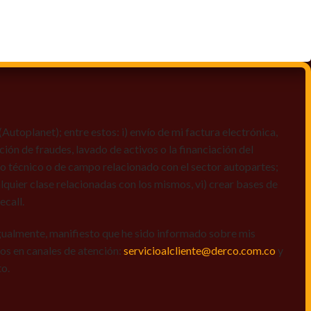
toplanet); entre estos: i) envío de mi factura electrónica,
ción de fraudes, lavado de activos o la financiación del
dio técnico o de campo relacionado con el sector autopartes;
quier clase relacionadas con los mismos, vi) crear bases de
ecall.
igualmente, manifiesto que he sido informado sobre mis
amos en canales de atención:
servicioalcliente@derco.com.co
y
to.