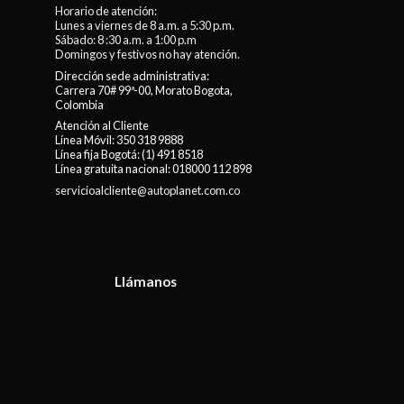
Horario de atención:
Lunes a viernes de 8 a.m. a 5:30 p.m.
Sábado: 8 :30 a.m. a 1:00 p.m
Domingos y festivos no hay atención.
Dirección sede administrativa:
Carrera 70# 99ª-00, Morato Bogota,
Colombia
Atención al Cliente
Línea Móvil:
350 318 9888
Línea fija Bogotá:
(1) 491 8518
Línea gratuita nacional:
018000 112 898
servicioalcliente@autoplanet.com.co
Llámanos