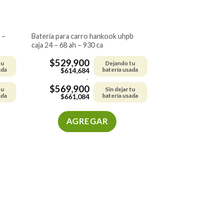
batería para carro hankook uhpb
caja 24 – 68 ah – 930 ca
$
529,900
tu
Dejando tu
ada
batería usada
$
614,684
-
$
569,900
tu
Sin dejar tu
ada
batería usada
$
661,084
AGREGAR
Este
producto
tiene
múltiples
variantes.
Las
opciones
se