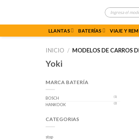
Skip
Búsqueda
to
de
productos
content
LLANTAS
BATERÍAS
VIAJE Y RE
INICIO
/
MODELOS DE CARROS 
Yoki
MARCA BATERÍA
(1)
BOSCH
(2)
HANKOOK
CATEGORIAS
stop