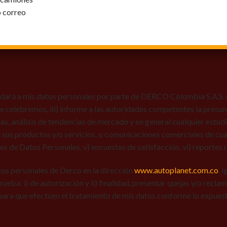
o correo
dará a mis datos personales por parte de DERCO Colombia S.A.S. (Au
 que celebremos, iii) informe a las autoridades competentes la presun
tas, análisis de tendencias de mercado y en general cualquier estu
 sus productos y/o servicios, o comunicaciones comerciales de cual
res de Datos Personales, v) encuestas de satisfacción, vi) reportes r
tos personales de Derco en la dirección
www.autoplanet.com.co
, 
 prueba: i) de autorización y ii) finalidad, presentar quejas y/o recl
para que efectúen el tratamiento de mis datos conforme lo expues