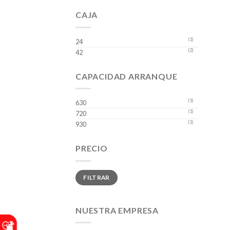
CAJA
(1)
24
(2)
42
CAPACIDAD ARRANQUE
(1)
630
(1)
720
(1)
930
PRECIO
Precio
Precio
FILTRAR
mínimo
máximo
NUESTRA EMPRESA